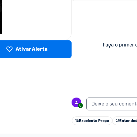
Faça o primeir
Ativar Alerta
Deixe o seu coment
0
🚀
Excelente Preço
🧐
Entended