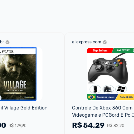
br
aliexpress.com
l Village Gold Edition 
Controle De Xbox 360 Com F
Videogame e PCGord E Pc Jo
Jogo
00
R$
54,29
R$ 129,90
R$ 82,20