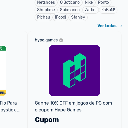
Netshoes
O Boticario
Nike
Ponto
Shoptime
Submarino
Zattini
KaBuM!
Pichau
iFood!
Stanley
Ver todas
hype.games
io Para 
Ganhe 10% OFF em jogos de PC com 
ystick 
o cupom Hype Games
Cupom