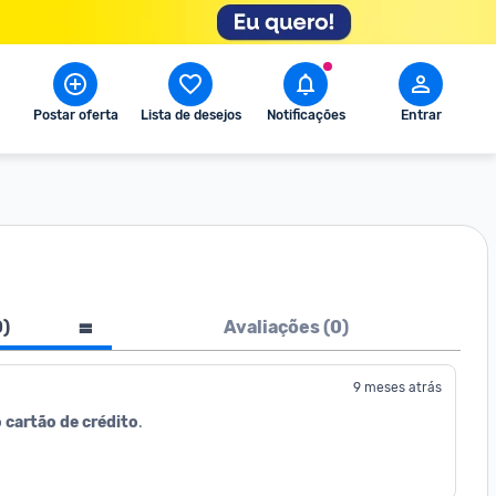
Postar oferta
Lista de desejos
Notificações
Entrar
0
)
Avaliações (
0
)
9 meses atrás
 cartão de crédito
.