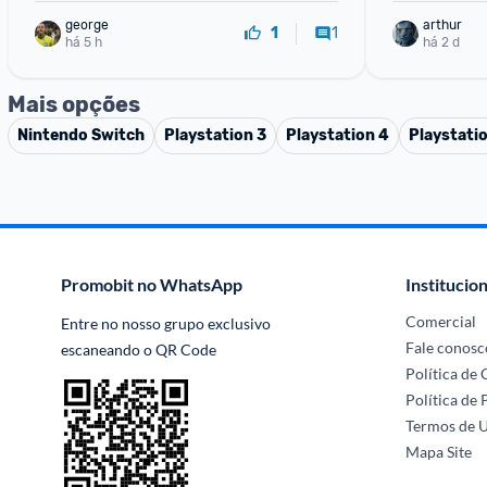
george
arthur
1
1
há 5 h
há 2 d
Mais opções
Nintendo Switch
Playstation 3
Playstation 4
Playstati
Promobit no WhatsApp
Institucion
Comercial
Entre no nosso grupo exclusivo 
Fale conosc
escaneando o QR Code
Política de
Política de 
Termos de 
Mapa Site