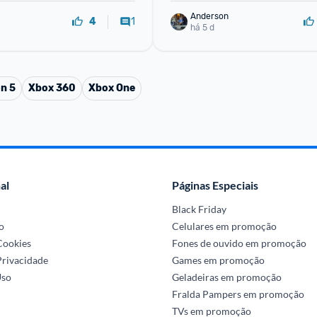
Anderson
1
4
há 5 d
on 5
Xbox 360
Xbox One
al
Páginas Especiais
Black Friday
o
Celulares em promoção
 Cookies
Fones de ouvido em promoção
Privacidade
Games em promoção
Uso
Geladeiras em promoção
Fralda Pampers em promoção
TVs em promoção