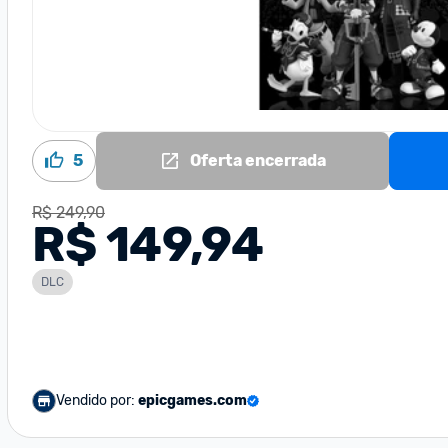
5
Oferta encerrada
R$ 249,90
R$ 149,94
DLC
Vendido por:
epicgames.com