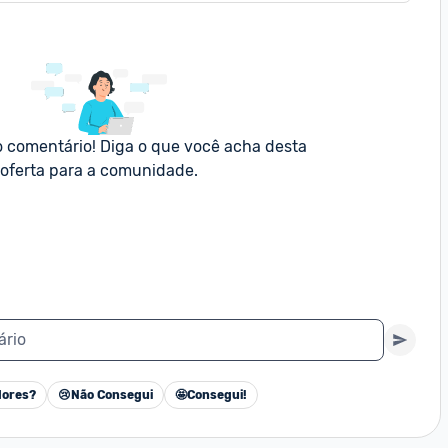
o comentário! Diga o que você acha desta 
oferta para a comunidade.
ário
ores?
😢
Não Consegui
🤩
Consegui!
Cancelar