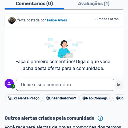
Comentários (
0
)
Avaliações (
1
)
8 meses atrás
Oferta postada por
Felipe Alves
Faça o primeiro comentário! Diga o que você 
acha desta oferta para a comunidade.
Deixe o seu comentário
0
🚀
Excelente Preço
🧐
Entendedores?
😢
Não Consegui
🤩
Cons
Cancelar
Outros alertas criados pela comunidade
Você receberá alertas de novas promoções dos termos 