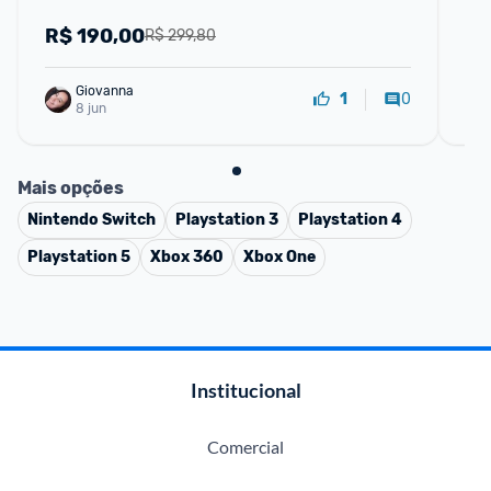
R$
190,00
R
R$ 299,80
Giovanna
0
1
8 jun
Mais opções
Nintendo Switch
Playstation 3
Playstation 4
Playstation 5
Xbox 360
Xbox One
Institucional
Comercial