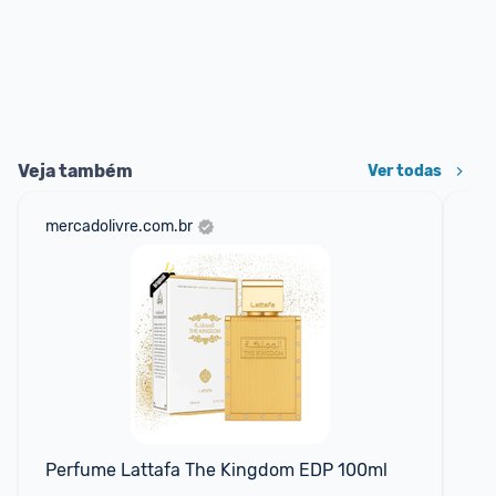
Veja também
Ver todas
mercadolivre.com.br
net
Perfume Lattafa The Kingdom EDP 100ml
Tê