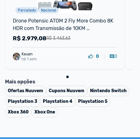
Parcelado
Nacional
Drone Potensic ATOM 2 Fly More Combo 8K 
Co
HDR com Transmissão de 10KM 
Li
Rastreamento por IA Câmera 48MP
R$
2.979,08
R
R$ 3.463,63
Kauan
0
0
há 1 sem
Mais opções
Ofertas
Nuuvem
Cupons
Nuuvem
Nintendo Switch
Playstation 3
Playstation 4
Playstation 5
Xbox 360
Xbox One