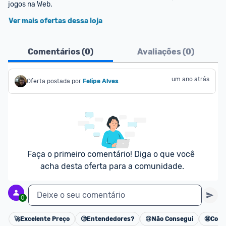
jogos na Web.
Ver mais ofertas dessa loja
Comentários (
0
)
Avaliações (
0
)
um ano atrás
Oferta postada por
Felipe Alves
Faça o primeiro comentário! Diga o que você 
acha desta oferta para a comunidade.
Deixe o seu comentário
0
🚀
Excelente Preço
🧐
Entendedores?
😢
Não Consegui
🤩
Cons
Cancelar