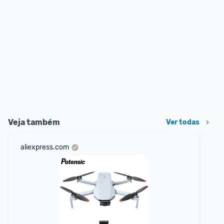
Veja também
Ver todas
aliexpress.com
net