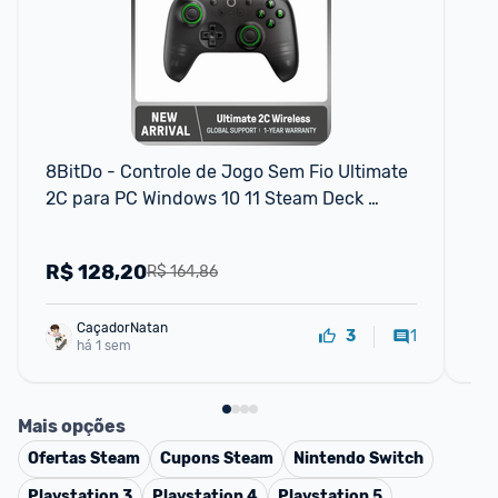
F
8BitDo - Controle de Jogo Sem Fio Ultimate 
Res
2C para PC Windows 10 11 Steam Deck 
Raspberry Pi Android
R$
128,20
R
R$ 164,86
CaçadorNatan
1
3
há 1 sem
Mais opções
Ofertas
Steam
Cupons
Steam
Nintendo Switch
Playstation 3
Playstation 4
Playstation 5