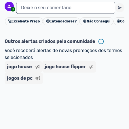
Deixe o seu comentário
0
🚀
Excelente Preço
🧐
Entendedores?
😢
Não Consegui
🤩
Cons
Cancelar
Outros alertas criados pela comunidade
Você receberá alertas de novas promoções dos termos 
selecionados
jogo house
jogo house flipper
jogos de pc