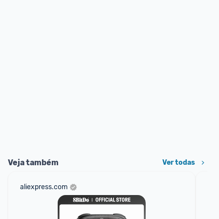
Veja também
Ver todas
aliexpress.com
am