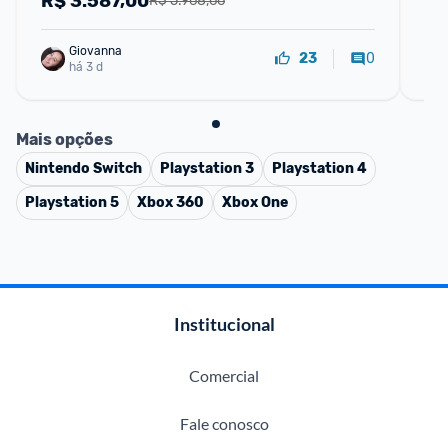
R$
3.587,00
R
R$ 5.968,66
Giovanna
0
23
há 3 d
Mais opções
Nintendo Switch
Playstation 3
Playstation 4
Playstation 5
Xbox 360
Xbox One
Institucional
Comercial
Fale conosco