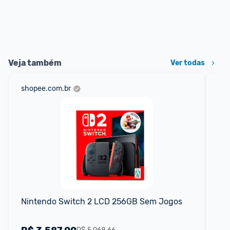
Veja também
Ver todas
shopee.com.br
ali
Nintendo Switch 2 LCD 256GB Sem Jogos
Bo
ci
ca