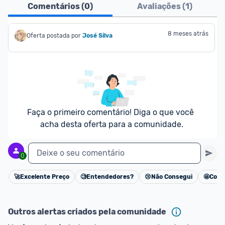
Comentários (
0
)
Avaliações (
1
)
8 meses atrás
Oferta postada por
José Silva
Faça o primeiro comentário! Diga o que você 
acha desta oferta para a comunidade.
Deixe o seu comentário
0
🚀
Excelente Preço
🧐
Entendedores?
😢
Não Consegui
🤩
Cons
Cancelar
Outros alertas criados pela comunidade