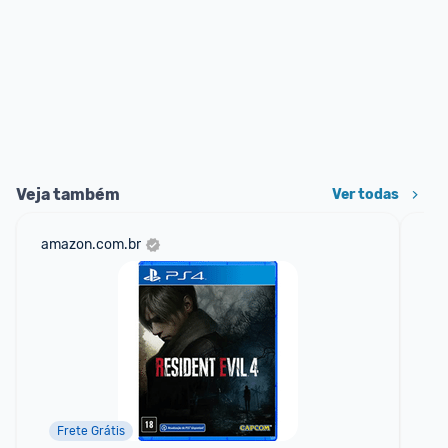
Veja também
Ver todas
amazon.com.br
sho
Frete Grátis