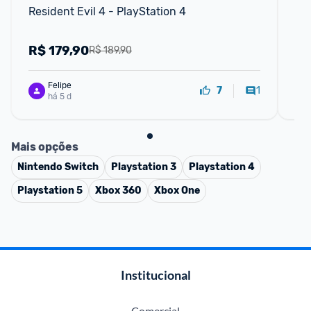
Resident Evil 4 - PlayStation 4
Ho
R$
179,90
R
R$ 189,90
Felipe
1
7
há 5 d
Mais opções
Nintendo Switch
Playstation 3
Playstation 4
Playstation 5
Xbox 360
Xbox One
Institucional
Comercial