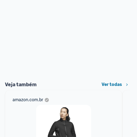
Veja também
Ver todas
amazon.com.br
mer