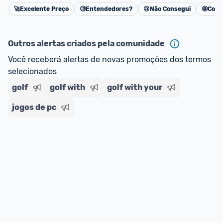
🚀
Excelente Preço
🧐
Entendedores?
😢
Não Consegui
🤩
Cons
Cancelar
Outros alertas criados pela comunidade
Você receberá alertas de novas promoções dos termos 
selecionados
golf
golf with
golf with your
jogos de pc