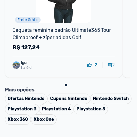
Frete Grátis
Jaqueta feminina padrão Ultimate365 Tour 
Pe
Climaproof + zíper adidas Golf
St
R$
127,24
R
Igor
2
2
há 6 d
Mais opções
Ofertas
Nintendo
Cupons
Nintendo
Nintendo Switch
Playstation 3
Playstation 4
Playstation 5
Xbox 360
Xbox One