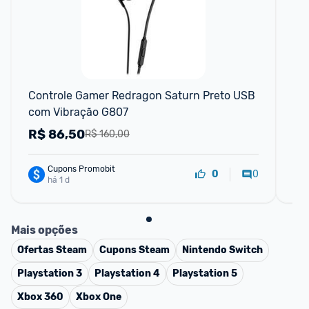
Controle Gamer Redragon Saturn Preto USB 
Ho
com Vibração G807
R$
86,50
R
R$ 160,00
Cupons Promobit
0
0
há 1 d
Mais opções
Ofertas
Steam
Cupons
Steam
Nintendo Switch
Playstation 3
Playstation 4
Playstation 5
Xbox 360
Xbox One