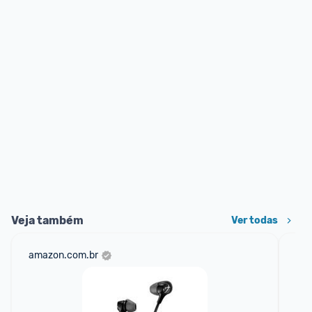
Veja também
Ver todas
amazon.com.br
sho