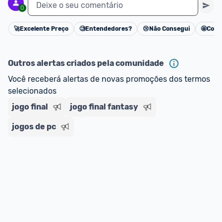
Deixe o seu comentário
0
🚀
Excelente Preço
🧐
Entendedores?
😢
Não Consegui
🤩
Cons
Cancelar
Outros alertas criados pela comunidade
Você receberá alertas de novas promoções dos termos 
selecionados
jogo final
jogo final fantasy
jogos de pc