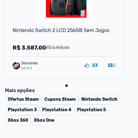
Nintendo Switch 2 LCD 256GB Sem Jogos
Bo
ci
ca
R$
3.587,00
R
R$ 5.968,66
Giovanna
0
23
há 4 d
Mais opções
Ofertas
Steam
Cupons
Steam
Nintendo Switch
Playstation 3
Playstation 4
Playstation 5
Xbox 360
Xbox One