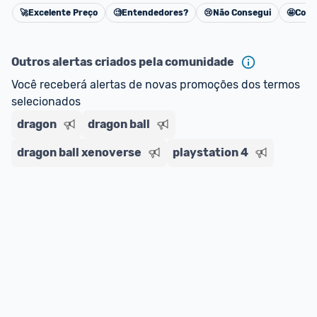
🚀
Excelente Preço
🧐
Entendedores?
😢
Não Consegui
🤩
Cons
Cancelar
Outros alertas criados pela comunidade
Você receberá alertas de novas promoções dos termos 
selecionados
dragon
dragon ball
dragon ball xenoverse
playstation 4