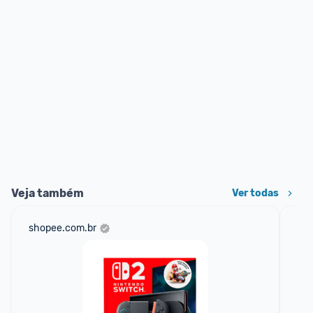
Veja também
Ver todas
shopee.com.br
ali