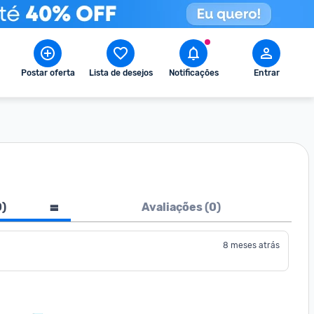
Postar oferta
Lista de desejos
Notificações
Entrar
0
)
Avaliações (
0
)
8 meses atrás