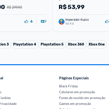
00
R$
53,99
R$ 299,90
Imperador Kuzco
9
6
há 4 d
ion 3
Playstation 4
Playstation 5
Xbox 360
Xbox One
al
Páginas Especiais
Black Friday
o
Celulares em promoção
 Cookies
Fones de ouvido em promoção
Privacidade
Games em promoção