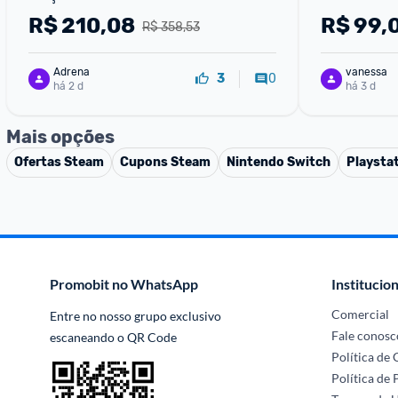
R$
210,08
R$
99,
R$ 358,53
Adrena
vanessa
0
3
há 2 d
há 3 d
Mais opções
Ofertas
Steam
Cupons
Steam
Nintendo Switch
Playstat
Promobit no WhatsApp
Institucion
Comercial
Entre no nosso grupo exclusivo 
Fale conosc
escaneando o QR Code
Política de
Política de 