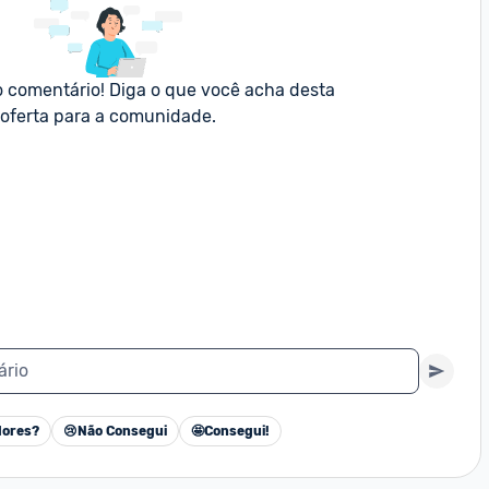
o comentário! Diga o que você acha desta 
oferta para a comunidade.
ário
ores?
😢
Não Consegui
🤩
Consegui!
Cancelar