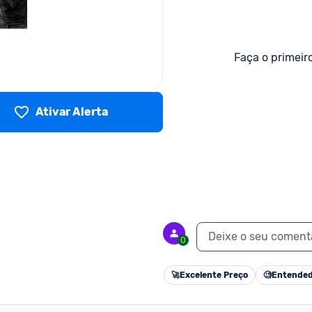
Faça o primeir
Ativar Alerta
Deixe o seu coment
0
🚀
Excelente Preço
🧐
Entended