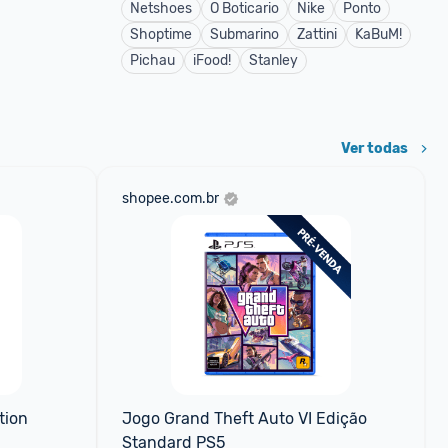
Netshoes
O Boticario
Nike
Ponto
Shoptime
Submarino
Zattini
KaBuM!
Pichau
iFood!
Stanley
Ver todas
shopee.com.br
ion 
Jogo Grand Theft Auto VI Edição 
Standard PS5