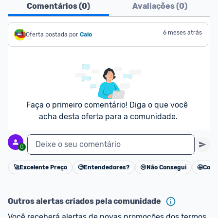
Comentários (
0
)
Avaliações (
0
)
6 meses atrás
Oferta postada por
Caio
Faça o primeiro comentário! Diga o que você 
acha desta oferta para a comunidade.
Deixe o seu comentário
0
🚀
Excelente Preço
🧐
Entendedores?
😢
Não Consegui
🤩
Cons
Cancelar
Outros alertas criados pela comunidade
Você receberá alertas de novas promoções dos termos 