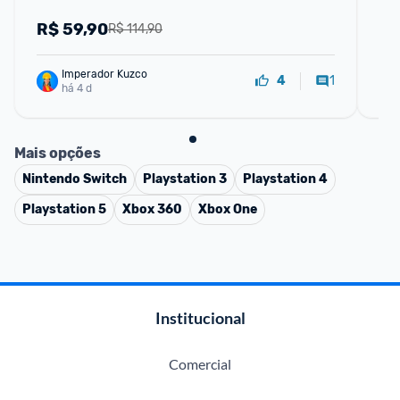
R$
59,90
R
R$ 114,90
Imperador Kuzco
1
4
há 4 d
Mais opções
Nintendo Switch
Playstation 3
Playstation 4
Playstation 5
Xbox 360
Xbox One
Institucional
Comercial