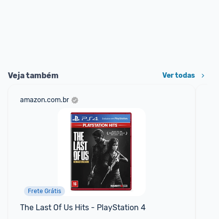
Veja também
Ver todas
amazon.com.br
net
Frete Grátis
The Last Of Us Hits - PlayStation 4
Gh