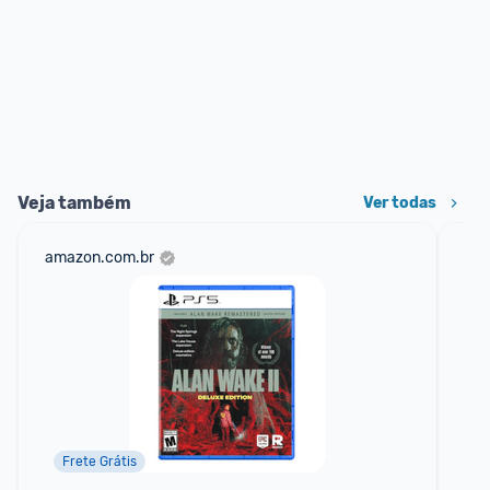
Veja também
Ver todas
amazon.com.br
mer
Frete Grátis