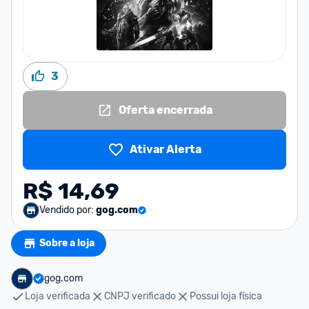
3
Oferta encerrada
Ativar Alerta
R$ 14,69
Vendido por:
gog.com
Sobre a loja
gog.com
Loja verificada
CNPJ verificado
Possui loja física