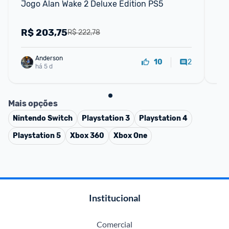
Jogo Alan Wake 2 Deluxe Edition PS5
Con
82
R$
203,75
R
R$ 222,78
Anderson
2
10
há 5 d
Mais opções
Nintendo Switch
Playstation 3
Playstation 4
Playstation 5
Xbox 360
Xbox One
Institucional
Comercial