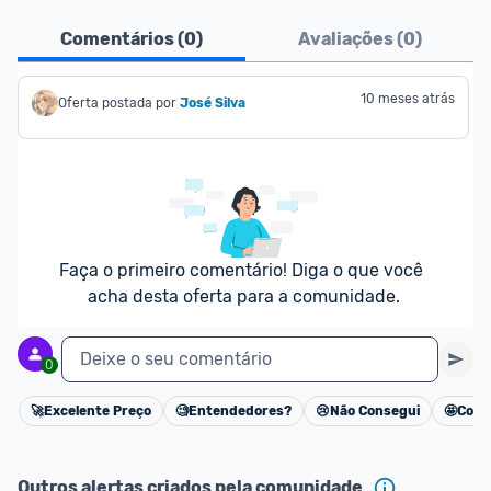
Comentários (
0
)
Avaliações (
0
)
10 meses atrás
Oferta postada por
José Silva
Faça o primeiro comentário! Diga o que você 
acha desta oferta para a comunidade.
Deixe o seu comentário
0
🚀
Excelente Preço
🧐
Entendedores?
😢
Não Consegui
🤩
Cons
Cancelar
Outros alertas criados pela comunidade