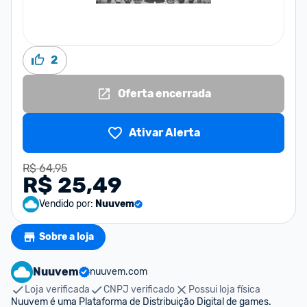
2
Oferta encerrada
Ativar Alerta
R$ 64,95
R$ 25,49
Vendido por:
Nuuvem
Sobre a loja
Nuuvem
nuuvem.com
Loja verificada
CNPJ verificado
Possui loja física
Nuuvem é uma Plataforma de Distribuição Digital de games. 