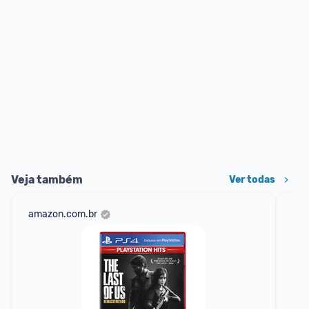
Veja também
Ver todas
amazon.com.br
ali