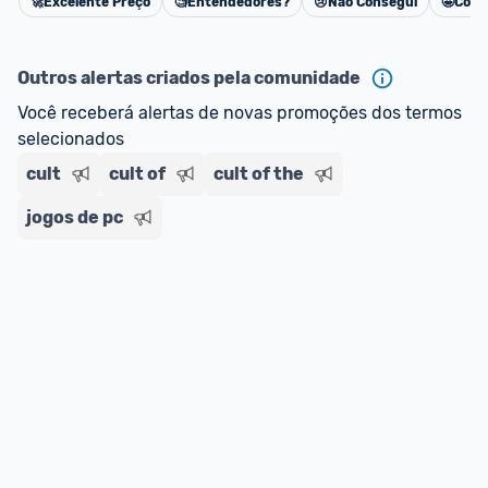
🚀
Excelente Preço
🧐
Entendedores?
😢
Não Consegui
🤩
Cons
Cancelar
Outros alertas criados pela comunidade
Você receberá alertas de novas promoções dos termos 
selecionados
cult
cult of
cult of the
jogos de pc