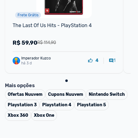
Frete Grátis
The Last Of Us Hits - PlayStation 4
Es
Co
Ma
R$
59,90
R
R$ 114,90
Imperador Kuzco
1
4
há 3 d
Mais opções
Ofertas
Nuuvem
Cupons
Nuuvem
Nintendo Switch
Playstation 3
Playstation 4
Playstation 5
Xbox 360
Xbox One