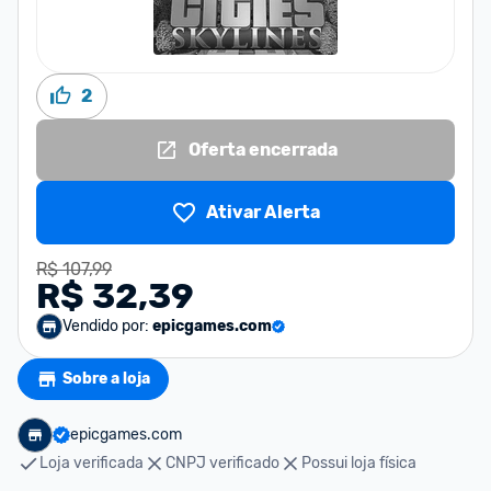
2
Oferta encerrada
Ativar Alerta
R$ 107,99
R$ 32,39
Vendido por:
epicgames.com
Sobre a loja
epicgames.com
Loja verificada
CNPJ verificado
Possui loja física