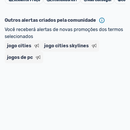
🚀
Excelente Preço
🧐
Entendedores?
😢
Não Consegui
🤩
Cons
Cancelar
Outros alertas criados pela comunidade
Você receberá alertas de novas promoções dos termos 
selecionados
jogo cities
jogo cities skylines
jogos de pc