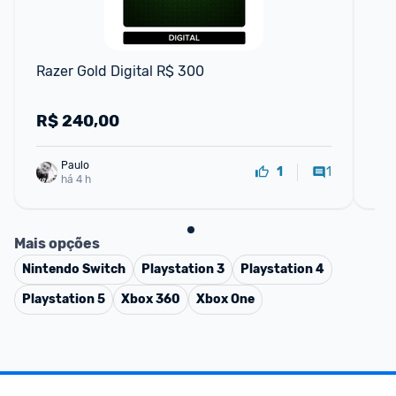
F
Razer Gold Digital R$ 300
Res
R$
240,00
R
Paulo
1
1
há 4 h
Mais opções
Nintendo Switch
Playstation 3
Playstation 4
Playstation 5
Xbox 360
Xbox One