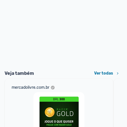
Veja também
Ver todas
mercadolivre.com.br
am