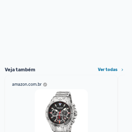
Veja também
Ver todas
amazon.com.br
net