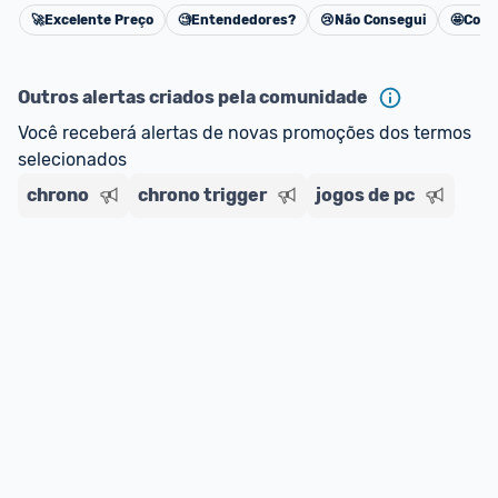
🚀
Excelente Preço
🧐
Entendedores?
😢
Não Consegui
🤩
Cons
Cancelar
Outros alertas criados pela comunidade
Você receberá alertas de novas promoções dos termos 
selecionados
chrono
chrono trigger
jogos de pc