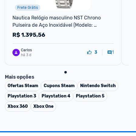
Frete Grátis
Nautica Relógio masculino NST Chrono 
Co
Pulseira de Aço Inoxidável (Modelo: 
Co
NAPNSF204) Prata Moderno
R$
1.395,56
R
Carlos
1
3
há 3 d
Mais opções
Ofertas
Steam
Cupons
Steam
Nintendo Switch
Playstation 3
Playstation 4
Playstation 5
Xbox 360
Xbox One