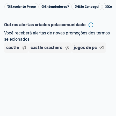
🚀
Excelente Preço
🧐
Entendedores?
😢
Não Consegui
🤩
Cons
Cancelar
Outros alertas criados pela comunidade
Você receberá alertas de novas promoções dos termos 
selecionados
castle
castle crashers
jogos de pc