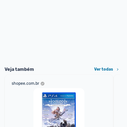
Veja também
Ver todas
shopee.com.br
net