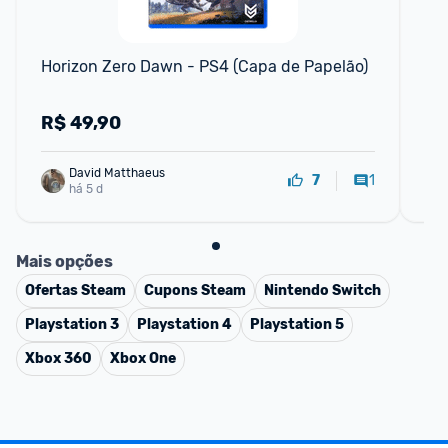
Horizon Zero Dawn - PS4 (Capa de Papelão)
Co
Li
R$
49,90
R
David Matthaeus 
1
7
há 5 d
Mais opções
Ofertas
Steam
Cupons
Steam
Nintendo Switch
Playstation 3
Playstation 4
Playstation 5
Xbox 360
Xbox One