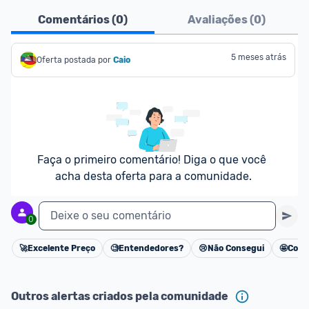
Comentários (
0
)
Avaliações (
0
)
5 meses atrás
Oferta postada por
Caio
Faça o primeiro comentário! Diga o que você 
acha desta oferta para a comunidade.
Deixe o seu comentário
0
🚀
Excelente Preço
🧐
Entendedores?
😢
Não Consegui
🤩
Cons
Cancelar
Outros alertas criados pela comunidade