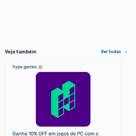
Veja também
Ver todas
hype.games
am
F
Ganhe 10% OFF em jogos de PC com o 
Res