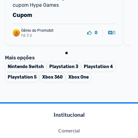
cupom Hype Games
Cupom
R
Gênio do Promobit
0
0
há 3 d
Mais opções
Nintendo Switch
Playstation 3
Playstation 4
Playstation 5
Xbox 360
Xbox One
Institucional
Comercial