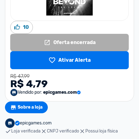
10
Oferta encerrada
Ativar Alerta
R$ 47,99
R$ 4,79
Vendido por:
epicgames.com
Sobre a loja
epicgames.com
Loja verificada
CNPJ verificado
Possui loja física