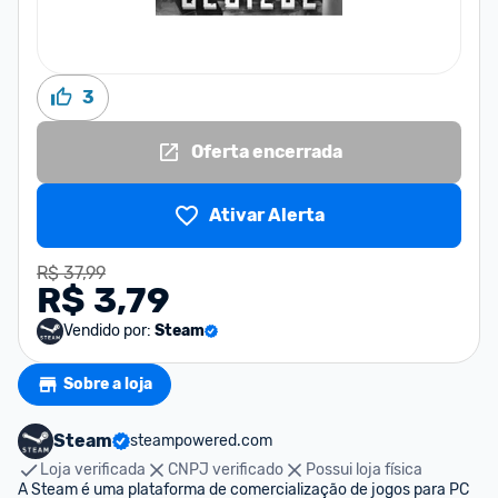
3
Oferta encerrada
Ativar Alerta
R$ 37,99
R$ 3,79
Vendido por:
Steam
Sobre a loja
Steam
steampowered.com
Loja verificada
CNPJ verificado
Possui loja física
A Steam é uma plataforma de comercialização de jogos para PC 