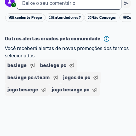
Deixe o seu comentário
0
🚀
Excelente Preço
🧐
Entendedores?
😢
Não Consegui
🤩
Cons
Cancelar
Outros alertas criados pela comunidade
Você receberá alertas de novas promoções dos termos 
selecionados
besiege
besiege pc
besiege pc steam
jogos de pc
jogo besiege
jogo besiege pc