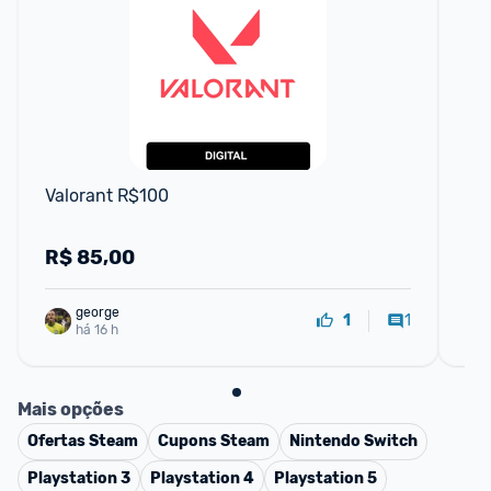
F
Valorant R$100
Res
R$
85,00
R
george
1
1
há 16 h
Mais opções
Ofertas
Steam
Cupons
Steam
Nintendo Switch
Playstation 3
Playstation 4
Playstation 5