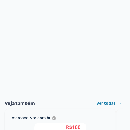
Veja também
Ver todas
mercadolivre.com.br
am