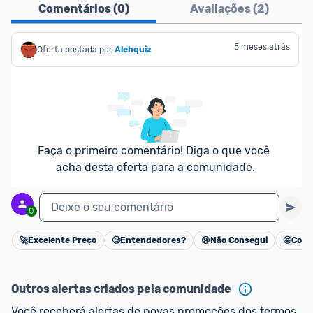
Comentários (
0
)
Avaliações (
2
)
5 meses atrás
Oferta postada por
Alehquiz
Faça o primeiro comentário! Diga o que você 
acha desta oferta para a comunidade.
Deixe o seu comentário
0
🚀
Excelente Preço
🧐
Entendedores?
😢
Não Consegui
🤩
Cons
Cancelar
Outros alertas criados pela comunidade
Você receberá alertas de novas promoções dos termos 