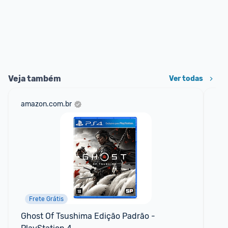
Veja também
Ver todas
amazon.com.br
net
Frete Grátis
Ghost Of Tsushima Edição Padrão - 
Gh