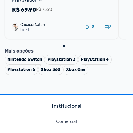
PlayStation 4
R$
69,90
R
R$ 75,90
CaçadorNatan
3
3
há 7 h
Mais opções
Nintendo Switch
Playstation 3
Playstation 4
Playstation 5
Xbox 360
Xbox One
Institucional
Comercial