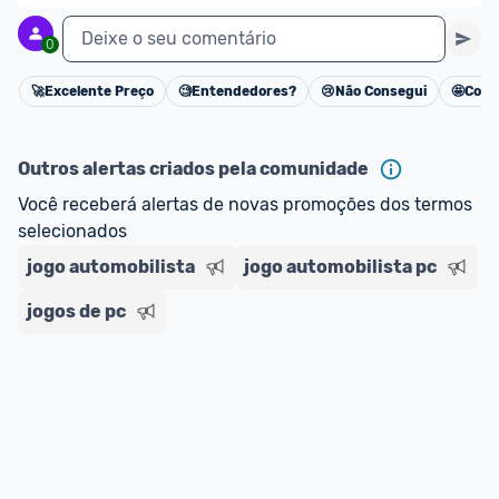
Deixe o seu comentário
0
🚀
Excelente Preço
🧐
Entendedores?
😢
Não Consegui
🤩
Cons
Cancelar
Outros alertas criados pela comunidade
Você receberá alertas de novas promoções dos termos 
selecionados
jogo automobilista
jogo automobilista pc
jogos de pc