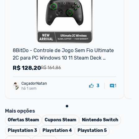
F
8BitDo - Controle de Jogo Sem Fio Ultimate 
Ga
2C para PC Windows 10 11 Steam Deck 
Xb
Raspberry Pi Android
Jo
R$
128,20
R
R$ 164,86
CaçadorNatan
1
3
há 1 sem
Mais opções
Ofertas
Steam
Cupons
Steam
Nintendo Switch
Playstation 3
Playstation 4
Playstation 5