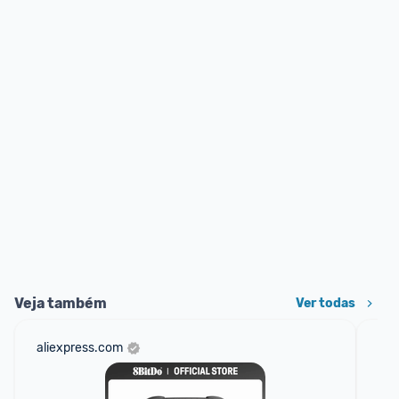
Veja também
Ver todas
aliexpress.com
am