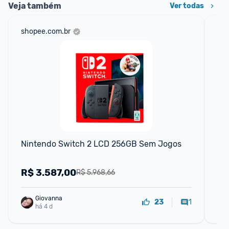
Veja também
Ver todas
shopee.com.br
am
F
Nintendo Switch 2 LCD 256GB Sem Jogos
On
Sw
R$
3.587,00
R
R$ 5.968,66
Giovanna
1
23
há 4 d