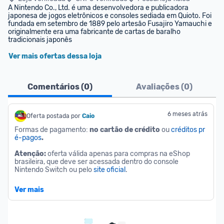
A Nintendo Co., Ltd. é uma desenvolvedora e publicadora 
japonesa de jogos eletrônicos e consoles sediada em Quioto. Foi 
fundada em setembro de 1889 pelo artesão Fusajiro Yamauchi e 
originalmente era uma fabricante de cartas de baralho 
tradicionais japonês
Ver mais ofertas dessa loja
Comentários (
0
)
Avaliações (
0
)
6 meses atrás
Oferta postada por
Caio
Formas de pagamento:
 no cartão de crédito 
ou 
créditos pr
é-pagos
.
Atenção: 
oferta válida apenas para compras na eShop 
brasileira, que deve ser acessada dentro do console 
Nintendo Switch ou pelo 
site oficial
.
A oferta termina em: 
 20/02/26 às 04h59
.
Ver mais