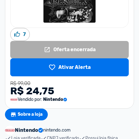
7
Oferta encerrada
Ativar Alerta
R$ 99,00
R$ 24,75
Vendido por:
Nintendo
Sobre a loja
Nintendo
nintendo.com
Loja verificada
CNPJ verificado
Possui loja física