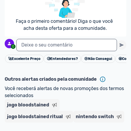
Faça o primeiro comentário! Diga o que você 
acha desta oferta para a comunidade.
Deixe o seu comentário
0
🚀
Excelente Preço
🧐
Entendedores?
😢
Não Consegui
🤩
Cons
Cancelar
Outros alertas criados pela comunidade
Você receberá alertas de novas promoções dos termos 
selecionados
jogo bloodstained
jogo bloodstained ritual
nintendo switch