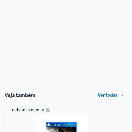
Veja também
Ver todas
netshoes.com.br
sho