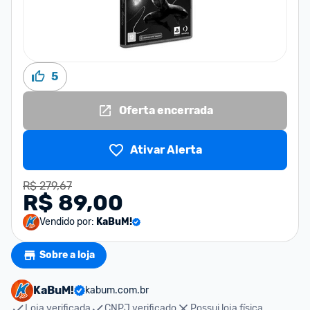
5
Oferta encerrada
Ativar Alerta
R$ 279,67
R$ 89,00
Vendido por:
KaBuM!
Sobre a loja
KaBuM!
kabum.com.br
Loja verificada
CNPJ verificado
Possui loja física