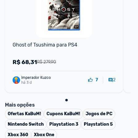
Ghost of Tsushima para PS4
Ho
R$
68,31
R
R$ 279,90
Imperador Kuzco
2
7
há 3 d
Mais opções
Ofertas
KaBuM!
Cupons
KaBuM!
Jogos de PC
Nintendo Switch
Playstation 3
Playstation 5
Xbox 360
Xbox One