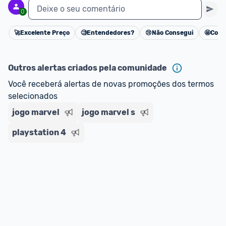
Deixe o seu comentário
0
🚀
Excelente Preço
🧐
Entendedores?
😢
Não Consegui
🤩
Cons
Cancelar
Outros alertas criados pela comunidade
Você receberá alertas de novas promoções dos termos 
selecionados
jogo marvel
jogo marvel s
playstation 4