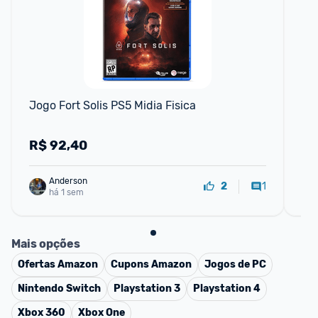
F
Jogo Fort Solis PS5 Midia Fisica
Jog
R$
92,40
R
Anderson
1
2
há 1 sem
Mais opções
Ofertas
Amazon
Cupons
Amazon
Jogos de PC
Nintendo Switch
Playstation 3
Playstation 4
Xbox 360
Xbox One