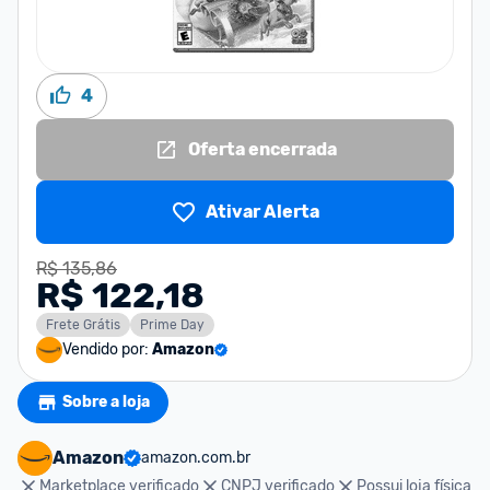
4
Oferta encerrada
Ativar Alerta
R$ 135,86
R$ 122,18
Frete Grátis
Prime Day
Vendido por:
Amazon
Sobre a loja
Amazon
amazon.com.br
Marketplace verificado
CNPJ verificado
Possui loja física