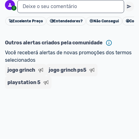
Deixe o seu comentário
0
🚀
Excelente Preço
🧐
Entendedores?
😢
Não Consegui
🤩
Cons
Cancelar
Outros alertas criados pela comunidade
Você receberá alertas de novas promoções dos termos 
selecionados
jogo grinch
jogo grinch ps5
playstation 5