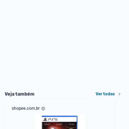
Veja também
Ver todas
shopee.com.br
am