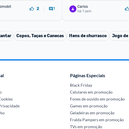
omobit
Carlos
1
2
há 1 sem
jantar
Copos, Taças e Canecas
Itens de churrasco
Jogo de
al
Páginas Especiais
Black Friday
o
Celulares em promoção
 Cookies
Fones de ouvido em promoção
Privacidade
Games em promoção
Uso
Geladeiras em promoção
Fralda Pampers em promoção
TVs em promoção