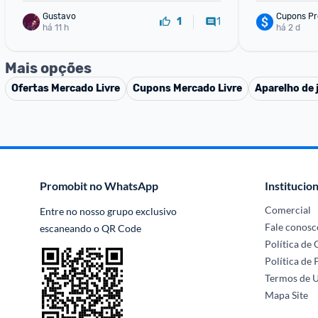
Gustavo
Cupons Pr
1
1
há 11 h
há 2 d
Mais opções
Ofertas
Mercado Livre
Cupons
Mercado Livre
Aparelho de 
Promobit no WhatsApp
Institucion
Comercial
Entre no nosso grupo exclusivo 
Fale conosc
escaneando o QR Code
Política de
Política de 
Termos de 
Mapa Site