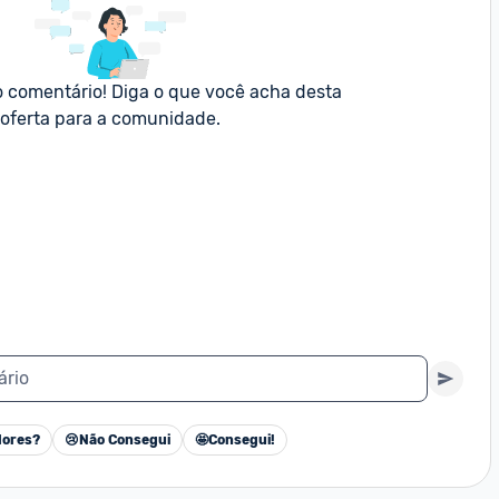
o comentário! Diga o que você acha desta 
oferta para a comunidade.
ário
ores?
😢
Não Consegui
🤩
Consegui!
Cancelar