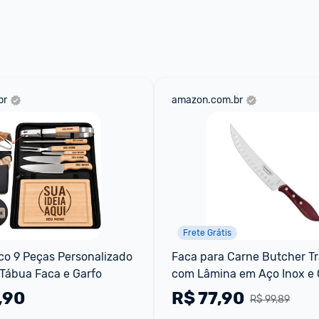
 através do 
Fale com o Promobit.
br
amazon.com.br
Frete Grátis
co 9 Peças Personalizado 
Faca para Carne Butcher Tr
Tábua Faca e Garfo
com Lâmina em Aço Inox e 
Madeira Tratada Polywood 
,90
R$
77,90
R$ 99,89
8"