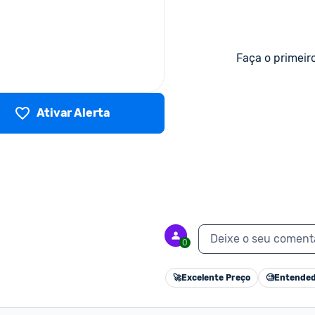
Faça o primeir
Ativar Alerta
Deixe o seu coment
0
🚀
Excelente Preço
🧐
Entended