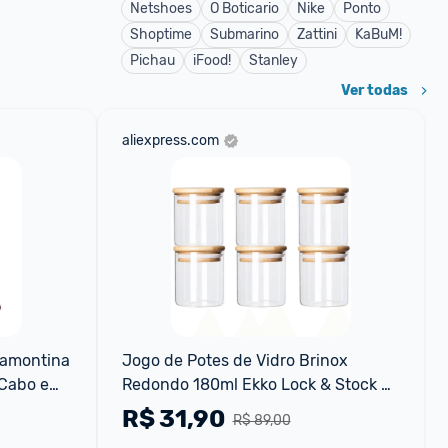
Netshoes
O Boticario
Nike
Ponto
Shoptime
Submarino
Zattini
KaBuM!
Pichau
iFood!
Stanley
Ver todas
aliexpress.com
amontina 
Jogo de Potes de Vidro Brinox 
Cabo em 
Redondo 180ml Ekko Lock & Stock 6 
Vermelho 
Peças
R$
31,90
R$ 89,00