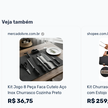
nossos Admins marcando 
@admin
 em um comentário ou
Veja também
mercadolivre.com.br
shopee.com.
Kit Jogo 8 Peça Faca Cutelo Aço 
Kit Churras
Inox Churrasco Cozinha Preto
com Estojo 
R$
36,75
R$
259