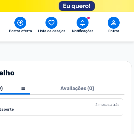
Postar oferta
Lista de desejos
Notificações
Entrar
elho
0
)
Avaliações (
0
)
2 meses atrás
 Esporte