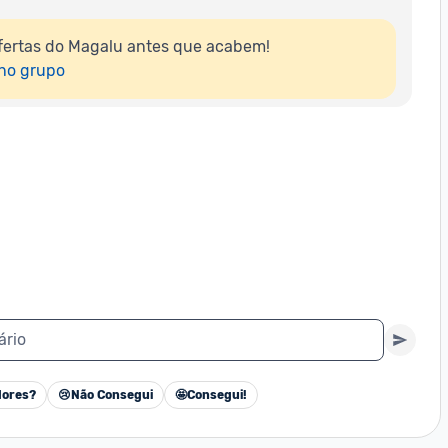
fertas do Magalu antes que acabem!

 no grupo
ário
ores?
😢
Não Consegui
🤩
Consegui!
Cancelar