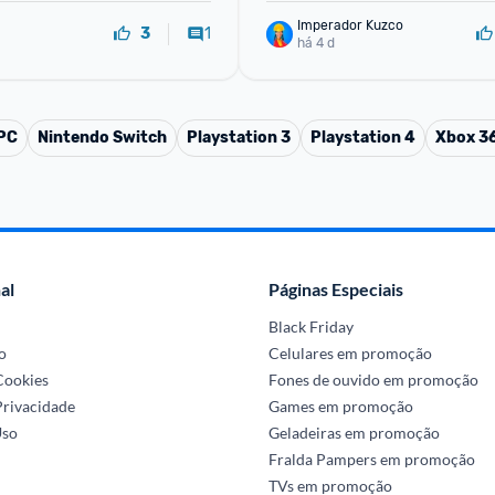
Imperador Kuzco
1
3
há 4 d
 PC
Nintendo Switch
Playstation 3
Playstation 4
Xbox 3
al
Páginas Especiais
Black Friday
o
Celulares em promoção
 Cookies
Fones de ouvido em promoção
Privacidade
Games em promoção
Uso
Geladeiras em promoção
Fralda Pampers em promoção
TVs em promoção