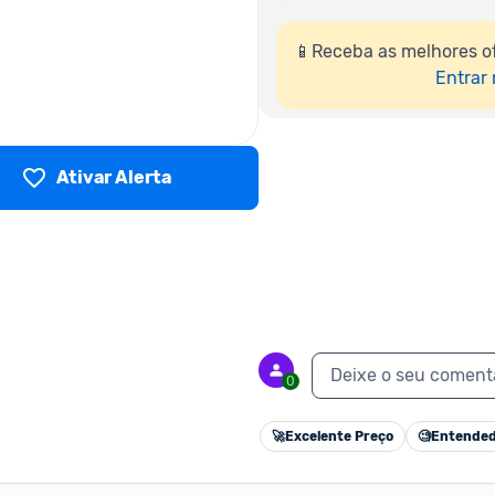
📱Receba as melhores o
Entrar
Ativar Alerta
Deixe o seu coment
0
🚀
Excelente Preço
🧐
Entended