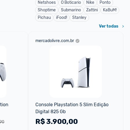
Netshoes
O Boticario
Nike
Ponto
Shoptime
Submarino
Zattini
KaBuM!
Pichau
iFood!
Stanley
Ver todas
mercadolivre.com.br
ion 
Console Playstation 5 Slim Edição 
Digital 825 Gb
R$
3.900,00
,90