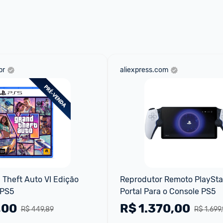
br
aliexpress.com
Theft Auto VI Edição 
Reprodutor Remoto PlayStat
 PS5
Portal Para o Console PS5
,00
R$
1.370,00
R$ 449,89
R$ 1.699