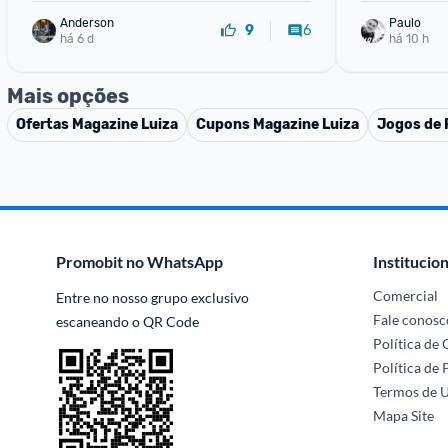
Anderson
Paulo
6
9
há 6 d
há 10 h
Mais opções
Ofertas
Magazine Luiza
Cupons
Magazine Luiza
Jogos de
Promobit no WhatsApp
Institucion
Comercial
Entre no nosso grupo exclusivo 
Fale conosc
escaneando o QR Code
Política de
Política de 
Termos de 
Mapa Site