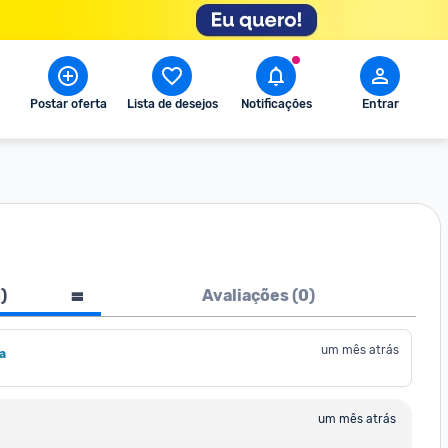
Postar oferta
Lista de desejos
Notificações
Entrar
1
)
Avaliações (
0
)
um mês atrás
a
um mês atrás