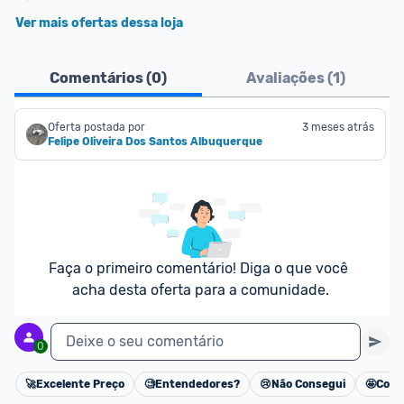
Ver mais ofertas dessa loja
Comentários (
0
)
Avaliações (
1
)
Oferta postada por
3 meses atrás
Felipe Oliveira Dos Santos Albuquerque
Faça o primeiro comentário! Diga o que você 
acha desta oferta para a comunidade.
Deixe o seu comentário
0
🚀
Excelente Preço
🧐
Entendedores?
😢
Não Consegui
🤩
Cons
Cancelar