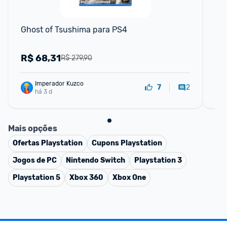
F
Ghost of Tsushima para PS4
Gh
Pl
R$
68,31
R
R$ 279,90
Imperador Kuzco
2
7
há 3 d
Mais opções
Ofertas
Playstation
Cupons
Playstation
Jogos de PC
Nintendo Switch
Playstation 3
Playstation 5
Xbox 360
Xbox One