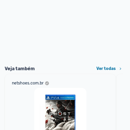
Veja também
Ver todas
netshoes.com.br
am