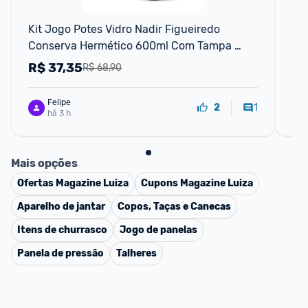
Kit Jogo Potes Vidro Nadir Figueiredo 
Jo
Conserva Hermético 600ml Com Tampa 
Ta
Dourado
de
R$
37,35
R
R$ 68,90
Felipe
1
2
há 3 h
Mais opções
Ofertas
Magazine Luiza
Cupons
Magazine Luiza
Aparelho de jantar
Copos, Taças e Canecas
Itens de churrasco
Jogo de panelas
Panela de pressão
Talheres