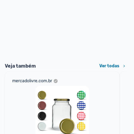
Veja também
Ver todas
mercadolivre.com.br
sho