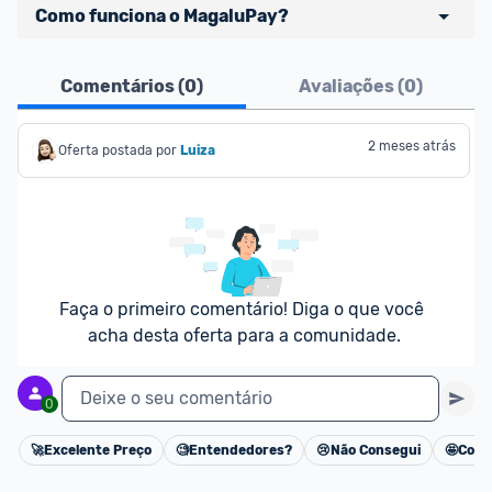
Como funciona o MagaluPay?
Pensando em comprar com 
MagaluPay
? Atente-
Comentários (
0
)
Avaliações (
0
)
se aos detalhes abaixo:
- É necessário ter o valor total da compra (produto 
2 meses atrás
Oferta postada por
Luiza
+ frete) em forma de saldo na carteira MagaluPay;
- Caso você não tenha saldo, o desconto não será 
dado para você;
- Você pode transferir a quantia da sua conta 
bancária para o MagaluPay por PIX;
- Para parclar compras, é necessário cadastrar seu 
Faça o primeiro comentário! Diga o que você 
cartão de crédito no MagaluPay;
acha desta oferta para a comunidade.
Deixe o seu comentário
0
🚀
Excelente Preço
🧐
Entendedores?
😢
Não Consegui
🤩
Cons
Cancelar