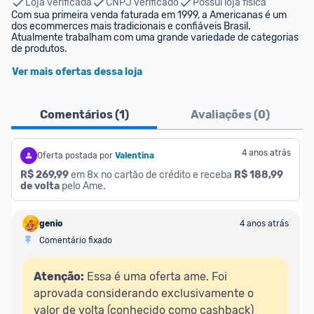
Loja verificada
CNPJ verificado
Possui loja física
Com sua primeira venda faturada em 1999, a Americanas é um 
dos ecommerces mais tradicionais e confiáveis Brasil. 
Atualmente trabalham com uma grande variedade de categorias 
de produtos.
Ver mais ofertas dessa loja
Comentários (
1
)
Avaliações (
0
)
4 anos atrás
Oferta postada por
Valentina
R$ 269,99
 em 8x no cartão de crédito e receba 
R$ 188,99 
de volta
 pelo Ame.
genio
4 anos atrás
Comentário fixado
Atenção:
 Essa é uma oferta ame. Foi 
aprovada considerando exclusivamente o 
valor de volta (conhecido como cashback) 