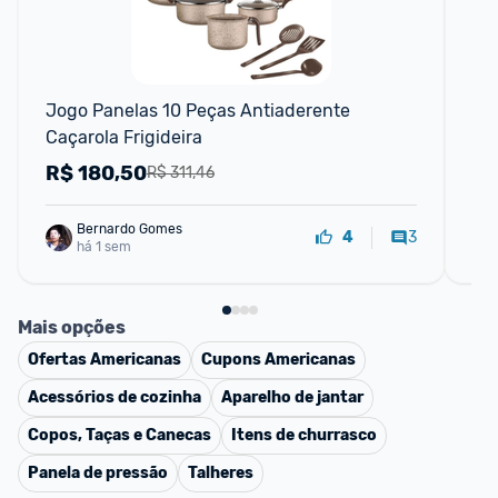
Jogo Panelas 10 Peças Antiaderente 
Jo
Caçarola Frigideira
Pe
R$
180,50
R
R$ 311,46
Bernardo Gomes
3
4
há 1 sem
Mais opções
Ofertas
Americanas
Cupons
Americanas
Acessórios de cozinha
Aparelho de jantar
Copos, Taças e Canecas
Itens de churrasco
Panela de pressão
Talheres