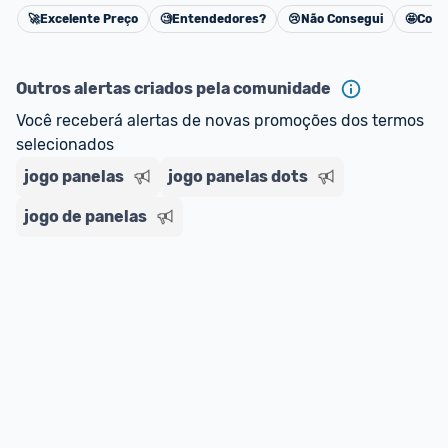
🚀
Excelente Preço
🧐
Entendedores?
😢
Não Consegui
🤩
Cons
Cancelar
Outros alertas criados pela comunidade
Você receberá alertas de novas promoções dos termos 
selecionados
jogo panelas
jogo panelas dots
jogo de panelas