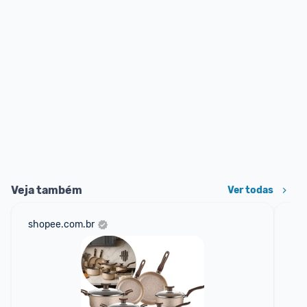
Veja também
Ver todas
shopee.com.br
mer