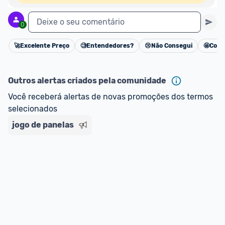
Deixe o seu comentário
0
🚀
Excelente Preço
🧐
Entendedores?
😢
Não Consegui
🤩
Cons
Cancelar
Outros alertas criados pela comunidade
Você receberá alertas de novas promoções dos termos 
selecionados
jogo de panelas