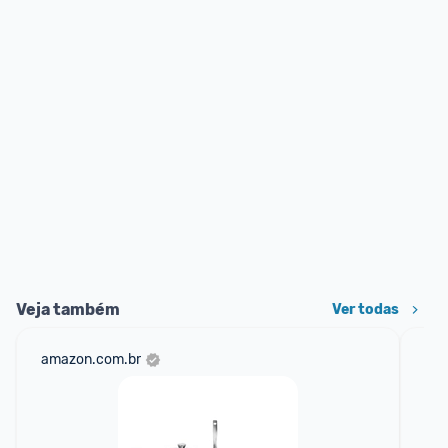
Veja também
Ver todas
amazon.com.br
sho