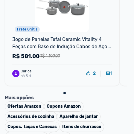
Frete Grátis
Jogo de Panelas Tefal Ceramic Vitality 4 
Jo
Peças com Base de Indução Cabos de Aço 
Ta
Inox Revestimento Cerâmico e Tecn
de
R$
581,00
R
R$ 1.199,99
Carlos
1
2
há 5 d
Mais opções
Ofertas
Amazon
Cupons
Amazon
Acessórios de cozinha
Aparelho de jantar
Copos, Taças e Canecas
Itens de churrasco