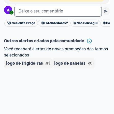
Deixe o seu comentário
0
🚀
Excelente Preço
🧐
Entendedores?
😢
Não Consegui
🤩
Cons
Cancelar
Outros alertas criados pela comunidade
Você receberá alertas de novas promoções dos termos 
selecionados
jogo de frigideiras
jogo de panelas