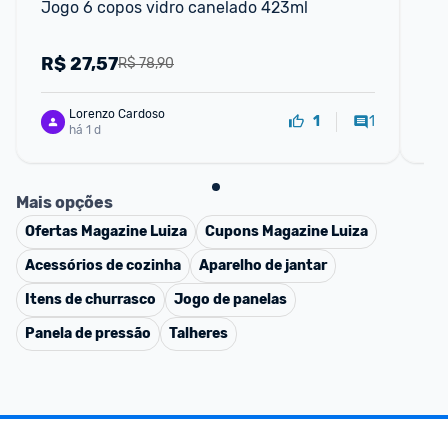
Jogo 6 copos vidro canelado 423ml
Jo
30
R$
27,57
R
R$ 78,90
Lorenzo Cardoso
1
1
há 1 d
Mais opções
Ofertas
Magazine Luiza
Cupons
Magazine Luiza
Acessórios de cozinha
Aparelho de jantar
Itens de churrasco
Jogo de panelas
Panela de pressão
Talheres