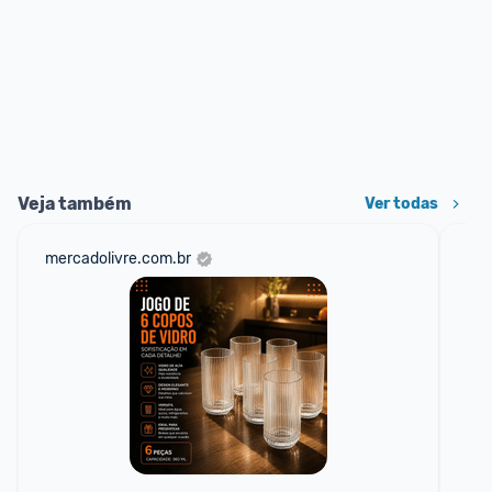
Veja também
Ver todas
mercadolivre.com.br
sho