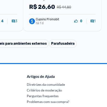
R$
26,60
R$ 44,80
Cupons Promobit
3
1
4
0
há 1 d
eis para ambientes externos
Parafusadeira
Artigos de Ajuda
Diretrizes da comunidade
Critérios de moderação
Perguntas frequentes
Problemas com sua compra?