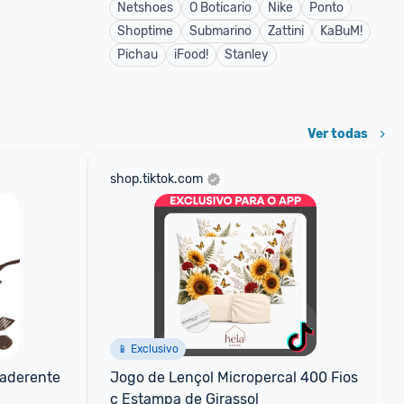
Netshoes
O Boticario
Nike
Ponto
Shoptime
Submarino
Zattini
KaBuM!
Pichau
iFood!
Stanley
Ver todas
shop.tiktok.com
📱 Exclusivo
aderente 
Jogo de Lençol Micropercal 400 Fios 
c Estampa de Girassol