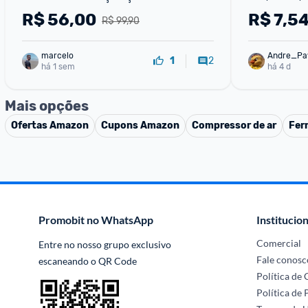
Cromada IF-12 The Black Tools
R$
56,00
R$
7,5
R$ 99,90
marcelo
Andre_Pa
2
1
há 1 sem
há 4 d
Mais opções
Ofertas
Amazon
Cupons
Amazon
Compressor de ar
Fer
Promobit no WhatsApp
Institucion
Comercial
Entre no nosso grupo exclusivo 
Fale conosc
escaneando o QR Code
Política de
Política de 