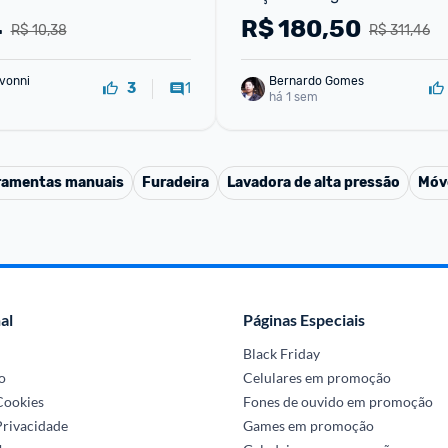
4
R$
180,50
R$ 10,38
R$ 311,46
vonni
Bernardo Gomes
1
3
há 1 sem
ramentas manuais
Furadeira
Lavadora de alta pressão
Móv
al
Páginas Especiais
Black Friday
o
Celulares em promoção
 Cookies
Fones de ouvido em promoção
Privacidade
Games em promoção