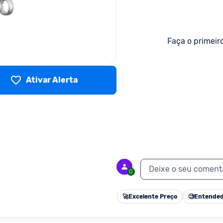
Faça o primeir
Ativar Alerta
Deixe o seu coment
0
🚀
Excelente Preço
🧐
Entended