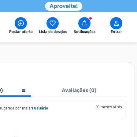
Postar oferta
Lista de desejos
Notificações
Entrar
0
)
Avaliações (
0
)
10 meses atrás
sugerida por mais
1 usuário