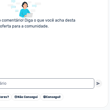
o comentário! Diga o que você acha desta 
oferta para a comunidade.
ário
ores?
😢
Não Consegui
🤩
Consegui!
Cancelar