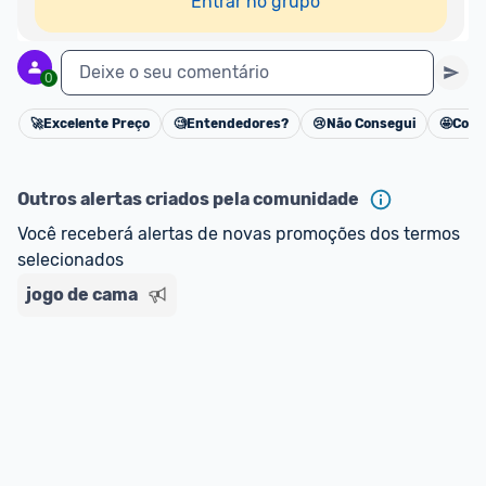
Entrar no grupo
Deixe o seu comentário
0
🚀
Excelente Preço
🧐
Entendedores?
😢
Não Consegui
🤩
Cons
Cancelar
Outros alertas criados pela comunidade
Você receberá alertas de novas promoções dos termos 
selecionados
jogo de cama