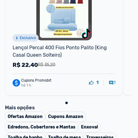
F
📱 Exclusivo
Lençol Percal 400 Fios Ponto Palito (King 
Ki
Casal Queen Solteiro)
Pe
Ant
R$
22,40
R
R$ 35,20
Cupons Promobit
1
1
há 1 h
Mais opções
Ofertas
Amazon
Cupons
Amazon
Edredons, Cobertores e Mantas
Enxoval
Toalha de banho
Toalha de mesa
Travesseiros