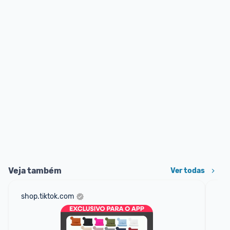
Veja também
Ver todas
shop.tiktok.com
am