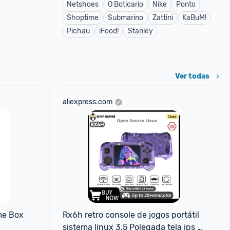
Netshoes
O Boticario
Nike
Ponto
Shoptime
Submarino
Zattini
KaBuM!
Pichau
iFood!
Stanley
Ver todas
aliexpress.com
e Box 
Rx6h retro console de jogos portátil 
sistema linux 3.5 Polegada tela ips 