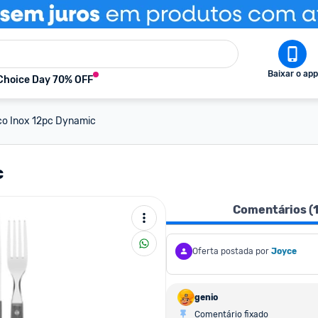
Baixar o app
Choice Day 70% OFF
co Inox 12pc Dynamic
c
Comentários (
Oferta postada por
Joyce
genio
Comentário fixado