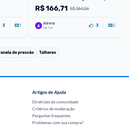
portátil bolso player vídeo 64gb 
R$
166,71
R$ 364,06
128gb jogos
Adrena
1
0
3
3
há 1 d
anela de pressão
Talheres
Artigos de Ajuda
Diretrizes da comunidade
Critérios de moderação
Perguntas frequentes
Problemas com sua compra?