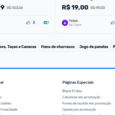
99
R$
19,00
R$ 103,26
R$ 99,00
Felipe
1
3
há 1 sem
os, Taças e Canecas
Itens de churrasco
Jogo de panelas
P
al
Páginas Especiais
Black Friday
o
Celulares em promoção
 Cookies
Fones de ouvido em promoção
Privacidade
Games em promoção