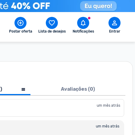
Postar oferta
Lista de desejos
Notificações
Entrar
1
)
Avaliações (
0
)
um mês atrás
um mês atrás