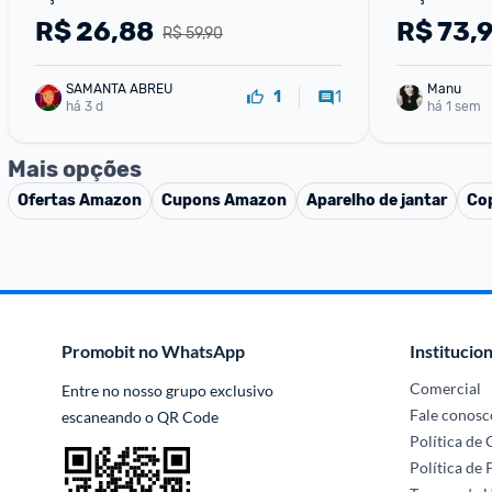
Churrasco Sólar
R$
26,88
R$
73,
R$ 59,90
SAMANTA ABREU
Manu
1
1
há 3 d
há 1 sem
Mais opções
Ofertas
Amazon
Cupons
Amazon
Aparelho de jantar
Cop
Promobit no WhatsApp
Institucion
Comercial
Entre no nosso grupo exclusivo 
Fale conosc
escaneando o QR Code
Política de
Política de 