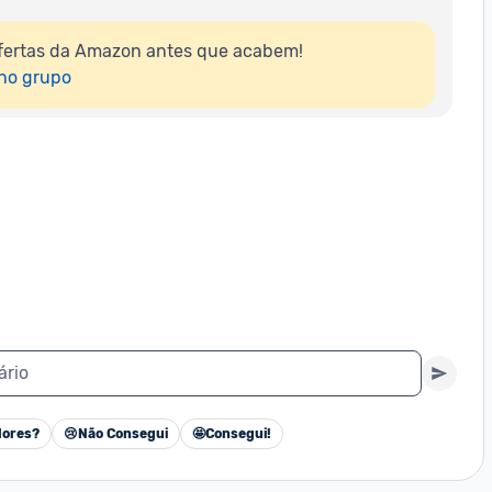
fertas da Amazon antes que acabem!

 no grupo
ário
ores?
😢
Não Consegui
🤩
Consegui!
Cancelar