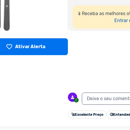
📱Receba as melhores o
Entrar
Ativar Alerta
Deixe o seu coment
0
🚀
Excelente Preço
🧐
Entended