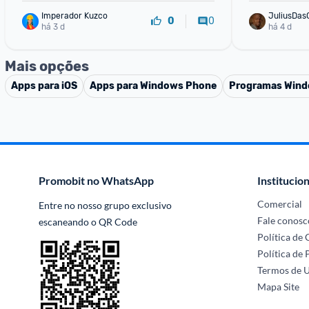
Imperador Kuzco
JuliusDas
0
0
há 3 d
há 4 d
Mais opções
Apps para iOS
Apps para Windows Phone
Programas Win
Promobit no WhatsApp
Institucion
Comercial
Entre no nosso grupo exclusivo 
Fale conosc
escaneando o QR Code
Política de
Política de 
Termos de 
Mapa Site