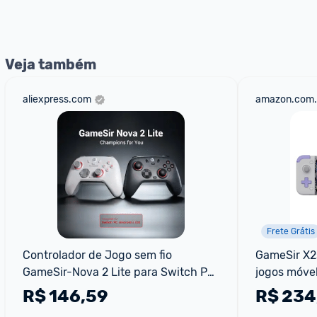
Veja também
aliexpress.com
amazon.com.
Frete Grátis
Controlador de Jogo sem fio 
GameSir X2s
GameSir-Nova 2 Lite para Switch PC 
jogos móvel
Android e iOS
Série 15 (U
R$
146,59
R$
234