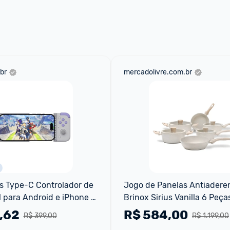
br
mercadolivre.com.br
 Type-C Controlador de 
Jogo de Panelas Antiaderen
 para Android e iPhone 
Brinox Sirius Vanilla 6 Peça
SB-C)
,62
R$
584,00
R$ 399,00
R$ 1.199,00