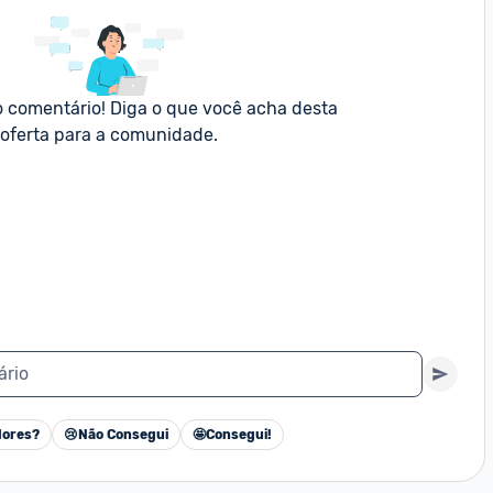
o comentário! Diga o que você acha desta 
oferta para a comunidade.
ário
ores?
😢
Não Consegui
🤩
Consegui!
Cancelar