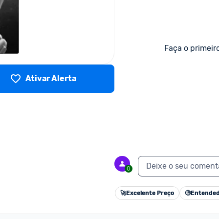
Faça o primeir
Ativar Alerta
Deixe o seu coment
0
🚀
Excelente Preço
🧐
Entended