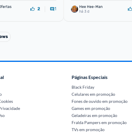
Ofertas
Hee Hee-Man
1
2
há 3 d
dows
al
Páginas Especiais
Black Friday
o
Celulares em promoção
 Cookies
Fones de ouvido em promoção
Privacidade
Games em promoção
Uso
Geladeiras em promoção
Fralda Pampers em promoção
TVs em promoção