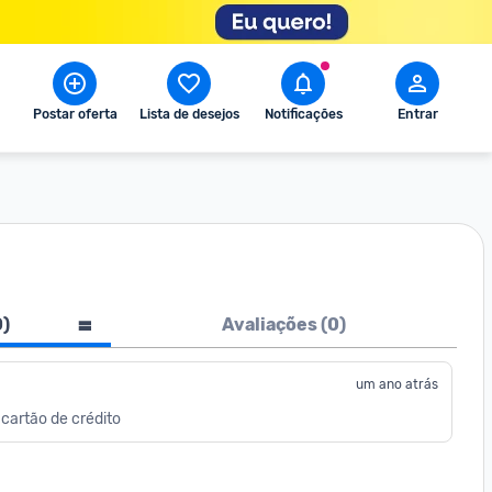
Postar oferta
Lista de desejos
Notificações
Entrar
0
)
Avaliações (
0
)
um ano atrás
cartão de crédito