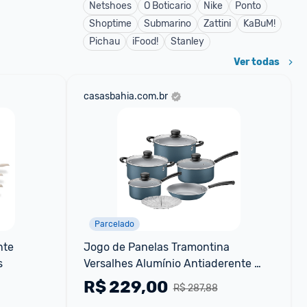
Netshoes
O Boticario
Nike
Ponto
Shoptime
Submarino
Zattini
KaBuM!
Pichau
iFood!
Stanley
Ver todas
casasbahia.com.br
Parcelado
te 
Jogo de Panelas Tramontina 
s
Versalhes Alumínio Antiaderente 
Azul 6 Peças - .
R$
229,00
R$ 287,88