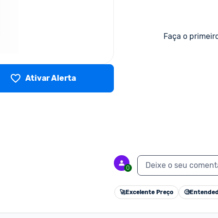
Faça o primeir
Ativar Alerta
Deixe o seu coment
0
🚀
Excelente Preço
🧐
Entended