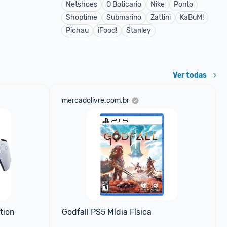
Netshoes
O Boticario
Nike
Ponto
Shoptime
Submarino
Zattini
KaBuM!
Pichau
iFood!
Stanley
Ver todas
mercadolivre.com.br
ion 
Godfall PS5 Mídia Física