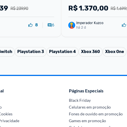
,39
R$
1.370,00
R$ 239,90
R$ 1.699
Imperador Kuzco
6
8
há 2 d
Switch
Playstation 3
Playstation 4
Xbox 360
Xbox One
al
Páginas Especiais
Black Friday
o
Celulares em promoção
 Cookies
Fones de ouvido em promoção
Privacidade
Games em promoção