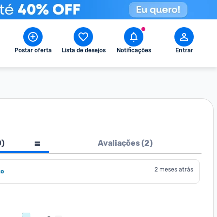
Postar oferta
Lista de desejos
Notificações
Entrar
0
)
Avaliações (
2
)
2 meses atrás
to