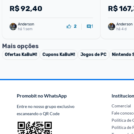
R$
92,40
R$
167
Anderson
Anderson
1
2
há 1 sem
há 4 d
Mais opções
Ofertas
KaBuM!
Cupons
KaBuM!
Jogos de PC
Nintendo 
Promobit no WhatsApp
Institucion
Comercial
Entre no nosso grupo exclusivo 
Fale conosc
escaneando o QR Code
Política de
Política de 