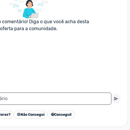
o comentário! Diga o que você acha desta 
oferta para a comunidade.
ário
ores?
😢
Não Consegui
🤩
Consegui!
Cancelar