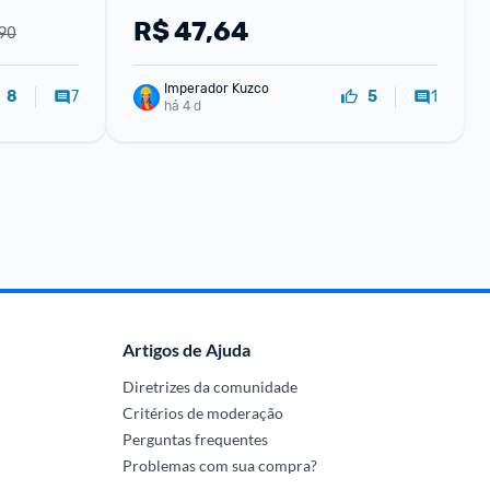
R$
47,64
,90
Imperador Kuzco
7
1
8
5
há 4 d
Artigos de Ajuda
Diretrizes da comunidade
Critérios de moderação
Perguntas frequentes
Problemas com sua compra?