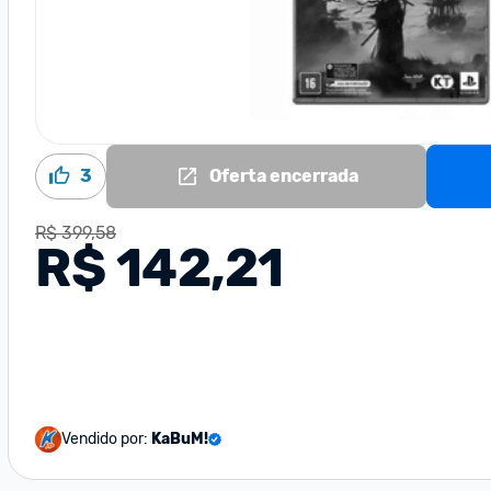
3
Oferta encerrada
R$ 399,58
R$ 142,21
Vendido por:
KaBuM!