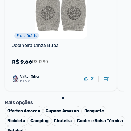
Frete Grátis
Joelheira Cinza Buba
Mo
R$
9,66
R
R$ 12,90
Valter Silva
1
2
há 2 d
Mais opções
Ofertas
Amazon
Cupons
Amazon
Basquete
Bicicleta
Camping
Chuteira
Cooler e Bolsa Térmica
Futebol