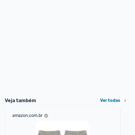
Veja também
Ver todas
amazon.com.br
net