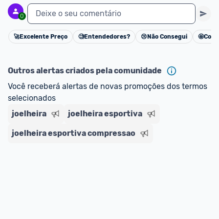
Deixe o seu comentário
0
🚀
Excelente Preço
🧐
Entendedores?
😢
Não Consegui
🤩
Cons
Cancelar
Outros alertas criados pela comunidade
Você receberá alertas de novas promoções dos termos 
selecionados
joelheira
joelheira esportiva
joelheira esportiva compressao