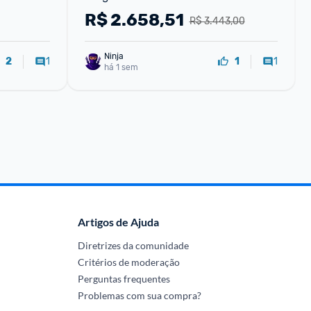
Preta
R$
2.658,51
R$ 3.443,00
Ninja 
1
1
2
1
há 1 sem
Artigos de Ajuda
Diretrizes da comunidade
Critérios de moderação
Perguntas frequentes
Problemas com sua compra?