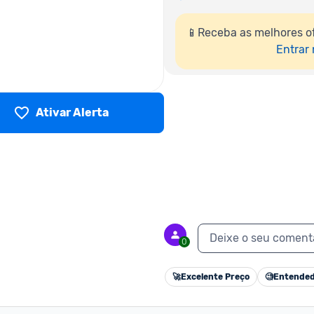
📱Receba as melhores o
Entrar
Ativar Alerta
Deixe o seu coment
0
🚀
Excelente Preço
🧐
Entended