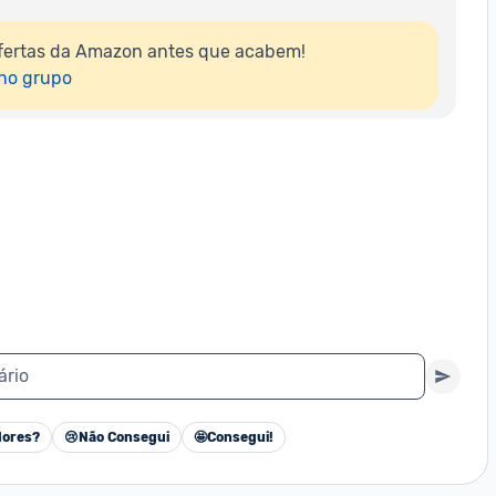
fertas da Amazon antes que acabem!

 no grupo
ário
ores?
😢
Não Consegui
🤩
Consegui!
Cancelar