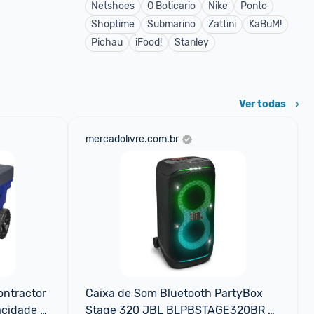
Netshoes
O Boticario
Nike
Ponto
Shoptime
Submarino
Zattini
KaBuM!
Pichau
iFood!
Stanley
Ver todas
mercadolivre.com.br
ntractor 
Caixa de Som Bluetooth PartyBox 
cidade 
Stage 320 JBL BLPBSTAGE320BR 