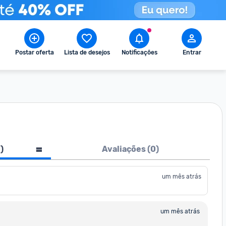
Postar oferta
Lista de desejos
Notificações
Entrar
1
)
Avaliações (
0
)
um mês atrás
um mês atrás