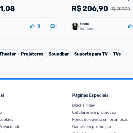
th Ala de transporte e 
De 35kgs
1,08
R$
206,90
R$ 309,00
Manu
1
0
há 1 sem
Theater
Projetores
Soundbar
Suporte para TV
TVs
al
Páginas Especiais
Black Friday
o
Celulares em promoção
 Cookies
Fones de ouvido em promoção
Privacidade
Games em promoção