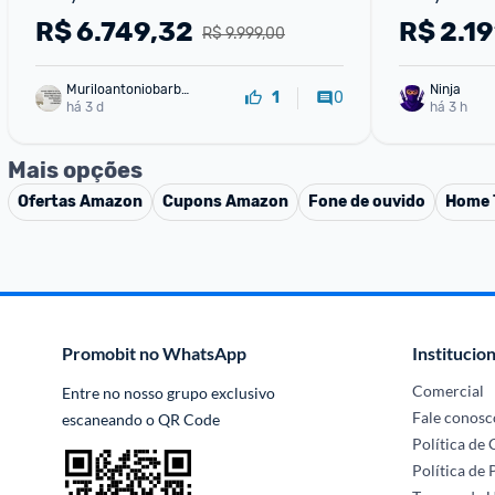
com Bluetoo
R$
6.749,32
R$
2.19
R$ 9.999,00
Display
Muriloantoniobarbo
Ninja 
0
1
sa
há 3 d
há 3 h
Mais opções
Ofertas
Amazon
Cupons
Amazon
Fone de ouvido
Home 
Promobit no WhatsApp
Institucion
Comercial
Entre no nosso grupo exclusivo 
Fale conosc
escaneando o QR Code
Política de
Política de 