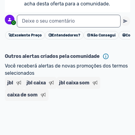
acha desta oferta para a comunidade.
Deixe o seu comentário
0
🚀
Excelente Preço
🧐
Entendedores?
😢
Não Consegui
🤩
Cons
Cancelar
Outros alertas criados pela comunidade
Você receberá alertas de novas promoções dos termos 
selecionados
jbl
jbl caixa
jbl caixa som
caixa de som