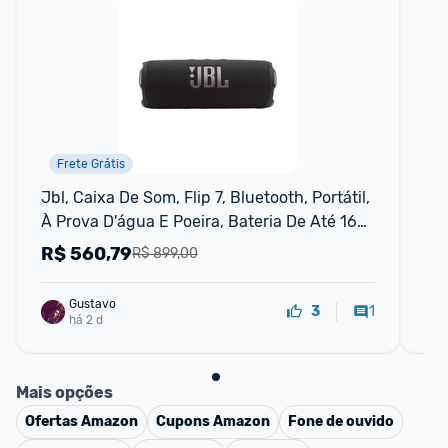
Frete Grátis
Jbl, Caixa De Som, Flip 7, Bluetooth, Portátil, 
Ca
À Prova D'água E Poeira, Bateria De Até 16h, 
Pr
Auracast, Som Jbl Pro, Ai Sound Boost, 25 W 
R$
560,79
R
R$ 899,00
Rms - Pre
Gustavo
1
3
há 2 d
Mais opções
Ofertas
Amazon
Cupons
Amazon
Fone de ouvido