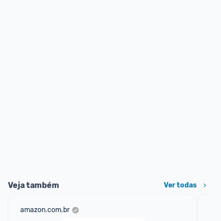
Veja também
Ver todas
amazon.com.br
mer