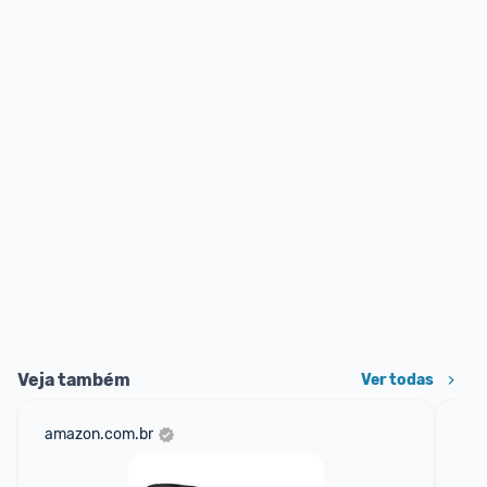
Veja também
Ver todas
amazon.com.br
sho