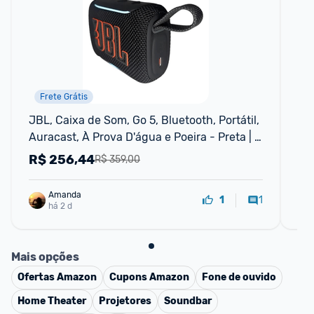
Frete Grátis
JBL, Caixa de Som, Go 5, Bluetooth, Portátil, 
Ca
Auracast, À Prova D'água e Poeira - Preta | 
co
Auracast, À Prova D'água, À Prova de Poeira
R$
256,44
R
R$ 359,00
Amanda
1
1
há 2 d
Mais opções
Ofertas
Amazon
Cupons
Amazon
Fone de ouvido
Home Theater
Projetores
Soundbar