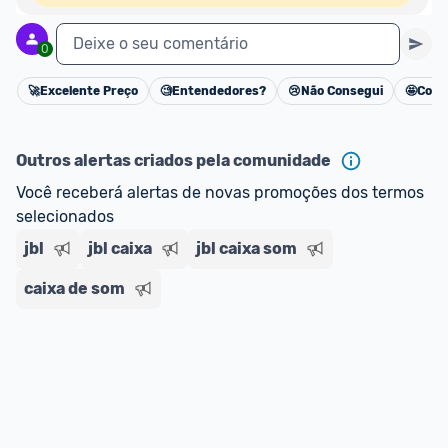
Deixe o seu comentário
0
🚀
Excelente Preço
🧐
Entendedores?
😢
Não Consegui
🤩
Cons
Cancelar
Outros alertas criados pela comunidade
Você receberá alertas de novas promoções dos termos 
selecionados
jbl
jbl caixa
jbl caixa som
caixa de som