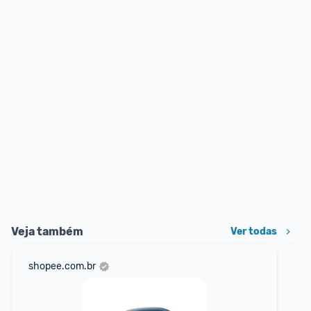
Veja também
Ver todas
shopee.com.br
am