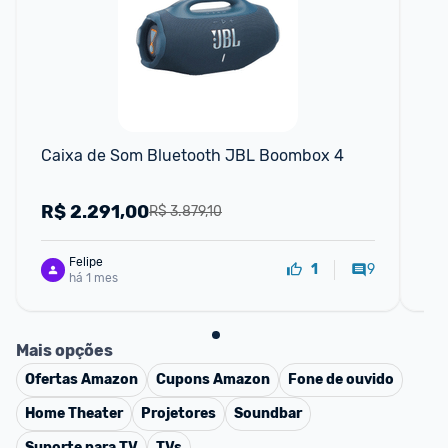
F
Caixa de Som Bluetooth JBL Boombox 4
Ca
R$
2.291,00
R
R$ 3.879,10
Felipe
9
1
há 1 mes
Mais opções
Ofertas
Amazon
Cupons
Amazon
Fone de ouvido
Home Theater
Projetores
Soundbar
Suporte para TV
TVs