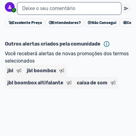
Deixe o seu comentário
0
🚀
Excelente Preço
🧐
Entendedores?
😢
Não Consegui
🤩
Cons
Cancelar
Outros alertas criados pela comunidade
Você receberá alertas de novas promoções dos termos 
selecionados
jbl
jbl boombox
jbl boombox altifalante
caixa de som