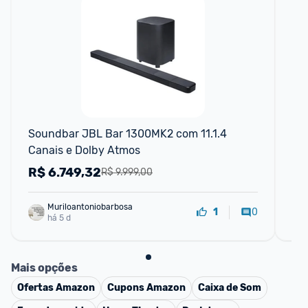
F
Soundbar JBL Bar 1300MK2 com 11.1.4 
So
Canais e Dolby Atmos
co
JB
R$
6.749,32
R
R$ 9.999,00
Muriloantoniobarbosa
0
1
há 5 d
Mais opções
Ofertas
Amazon
Cupons
Amazon
Caixa de Som