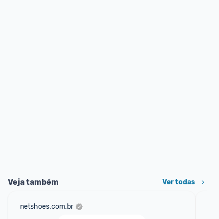
Veja também
Ver todas
netshoes.com.br
am