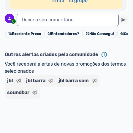
Entrar no grupo
Deixe o seu comentário
0
🚀
Excelente Preço
🧐
Entendedores?
😢
Não Consegui
🤩
Cons
Cancelar
Outros alertas criados pela comunidade
Você receberá alertas de novas promoções dos termos 
selecionados
jbl
jbl barra
jbl barra som
soundbar