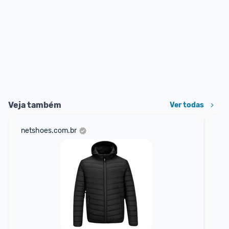
Veja também
Ver todas
netshoes.com.br
mer