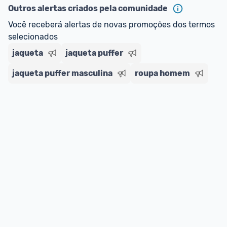
--> Para mais informações sobre os benefícios e 
Outros alertas criados pela comunidade
regras do cartão N Card, 
clique aqui
.
Você receberá alertas de novas promoções dos termos 
Entrega Expressa
: A partir de 2 dias úteis.* 
selecionados
*Confira 
aqui
 as regras e condições!
jaqueta
jaqueta puffer
jaqueta puffer masculina
roupa homem