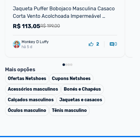
Jaqueta Puffer Bobojaco Masculina Casaco 
Ca
Corta Vento Acolchoada Impermeável 
Bolsos Capuz Removível
R$
113,05
R
R$ 199,00
Monkey D Luffy
0
2
há 5 d
Mais opções
Ofertas
Netshoes
Cupons
Netshoes
Acessórios masculinos
Bonés e Chapéus
Calçados masculinos
Jaquetas e casacos
Óculos masculino
Tênis masculino