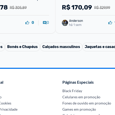
nto Jaqueta Multi-Bolsos 
,78
R$
170,09
R$ 305,89
R$ 329,99
l para
Anderson
0
0
há 1 sem
os
Bonés e Chapéus
Calçados masculinos
Jaquetas e casa
al
Páginas Especiais
Black Friday
o
Celulares em promoção
 Cookies
Fones de ouvido em promoção
Privacidade
Games em promoção