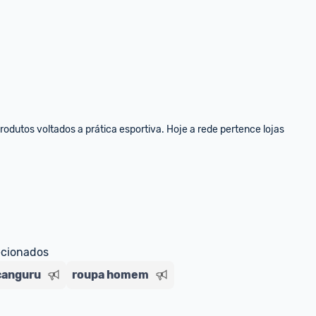
dutos voltados a prática esportiva. Hoje a rede pertence lojas 
ecionados
canguru
roupa homem