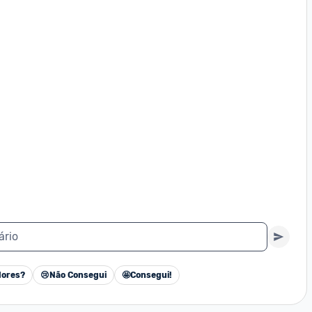
ário
ores?
😢
Não Consegui
🤩
Consegui!
Cancelar