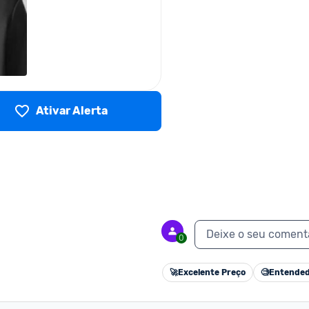
Ativar Alerta
Deixe o seu coment
0
🚀
Excelente Preço
🧐
Entended