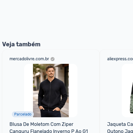
Veja também
mercadolivre.com.br
aliexpress.c
Parcelado
Blusa De Moletom Com Ziper 
Jaqueta Cas
Canguru Flanelado Inverno P Ao G1
Outono Jaq