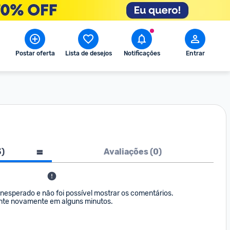
Postar oferta
Lista de desejos
Notificações
Entrar
3
)
Avaliações (
0
)
nesperado e não foi possível mostrar os comentários. 

nte novamente em alguns minutos.