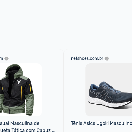
om
netshoes.com.br
ual Masculina de 
Tênis Asics Ugoki Masculin
ueta Tática com Capuz à 