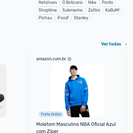
Netshoes
O Boticario
Nike
Ponto
Shoptime
Submarino
Zattini
KaBuM!
Pichau
iFood!
Stanley
Ver todas
amazon.com.br
Frete Grátis
o
Moletom Masculino NBA Oficial Azul 
com Zíper