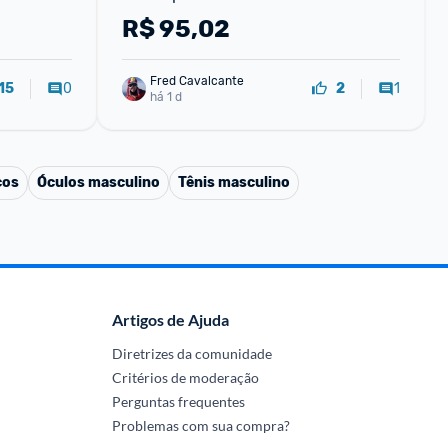
R$
95,02
Fred Cavalcante
0
1
15
2
há 1 d
cos
Óculos masculino
Tênis masculino
Artigos de Ajuda
Diretrizes da comunidade
Critérios de moderação
Perguntas frequentes
Problemas com sua compra?