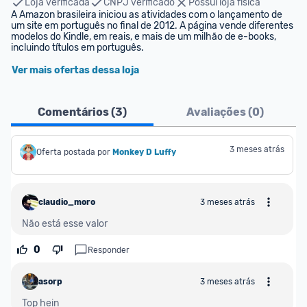
Loja verificada
CNPJ verificado
Possui loja física
A Amazon brasileira iniciou as atividades com o lançamento de 
um site em português no final de 2012. A página vende diferentes 
modelos do Kindle, em reais, e mais de um milhão de e-books, 
incluindo títulos em português.
Ver mais ofertas dessa loja
Comentários (
3
)
Avaliações (
0
)
3 meses atrás
Oferta postada por
Monkey D Luffy
claudio_moro
3 meses atrás
Não está esse valor 
0
Responder
asorp
3 meses atrás
Top hein