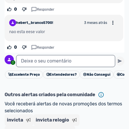
0
Responder
hebert_branco57005
3 meses atrás
nao esta eese valor
0
Responder
Deixe o seu comentário
0
🚀
Excelente Preço
🧐
Entendedores?
😢
Não Consegui
🤩
Cons
Cancelar
Outros alertas criados pela comunidade
Você receberá alertas de novas promoções dos termos 
selecionados
invicta
invicta relogio