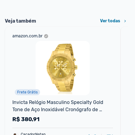
Veja também
Ver todas
amazon.com.br
ali
Frete Grátis
Invicta Relógio Masculino Specialty Gold 
Rel
Tone de Aço Inoxidável Cronógrafo de 
sil
Quartzo Dourado (Modelo: 1270)
qu
R$
380,91
R
CaçadorNatan