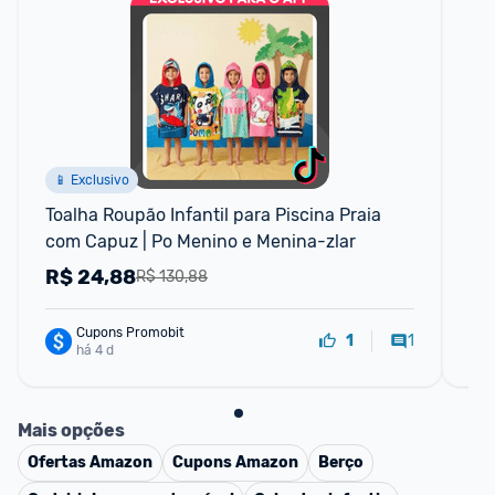
F
📱 Exclusivo
Toalha Roupão Infantil para Piscina Praia 
Ju
com Capuz | Po Menino e Menina-zlar
Ekr
Co
R$
24,88
R
R$ 130,88
Cupons Promobit
1
1
há 4 d
Mais opções
Ofertas
Amazon
Cupons
Amazon
Berço