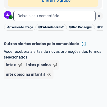
Entrar no grupo
Deixe o seu comentário
0
🚀
Excelente Preço
🧐
Entendedores?
😢
Não Consegui
🤩
Cons
Cancelar
Outros alertas criados pela comunidade
Você receberá alertas de novas promoções dos termos 
selecionados
intex
intex piscina
intex piscina infantil