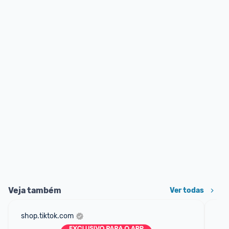
Veja também
Ver todas
shop.tiktok.com
am