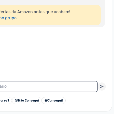
fertas da Amazon antes que acabem!

 no grupo
ário
ores?
😢
Não Consegui
🤩
Consegui!
Cancelar