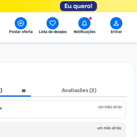
Postar oferta
Lista de desejos
Notificações
Entrar
1
)
Avaliações (
2
)
um mês atrás
a
um mês atrás