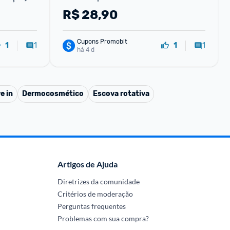
R$
28,90
Cupons Promobit
1
1
1
1
há 4 d
e in
Dermocosmético
Escova rotativa
Artigos de Ajuda
Diretrizes da comunidade
Critérios de moderação
Perguntas frequentes
Problemas com sua compra?