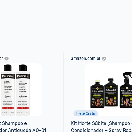
br
amazon.com.br
Frete Grátis
it Shampoo e 
Kit Morte Súbita (Shampoo +
dor Antiqueda AQ-01
Condicionador + Spray Repa