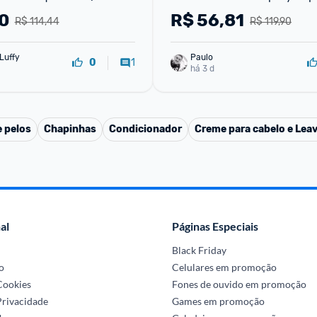
Lola From Rio
0
R$
56,81
R$ 114,44
R$ 119,90
Luffy
Paulo
1
0
há 3 d
 pelos
Chapinhas
Condicionador
Creme para cabelo e Leav
al
Páginas Especiais
Black Friday
o
Celulares em promoção
 Cookies
Fones de ouvido em promoção
Privacidade
Games em promoção