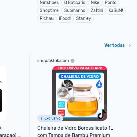
Netshoes
O Boticario
Nike
Ponto
Shoptime
Submarino
Zattini
KaBuM!
Pichau
iFood!
Stanley
Ver todas
shop.tiktok.com
📱 Exclusivo
 
Chaleira de Vidro Borossilicato 1L 
raçao) - 
com Tampa de Bambu Premium