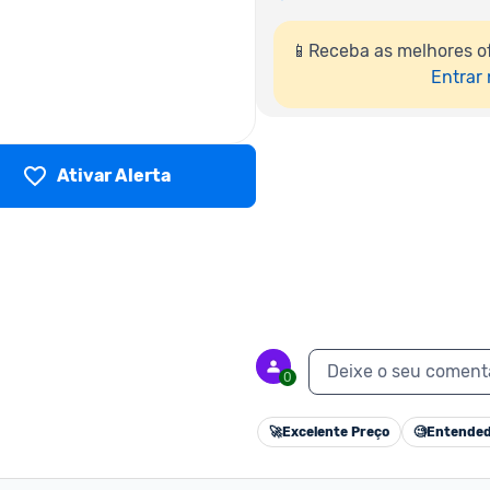
📱Receba as melhores o
Entrar
Ativar Alerta
Deixe o seu coment
0
🚀
Excelente Preço
🧐
Entended