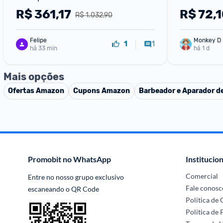
Máscara 500ml
R$
361,17
R$
72,1
R$ 1.032,90
Felipe
Monkey D 
1
1
há 33 min
há 1 d
Mais opções
Ofertas
Amazon
Cupons
Amazon
Barbeador e Aparador de
Promobit no WhatsApp
Institucion
Comercial
Entre no nosso grupo exclusivo 
Fale conosc
escaneando o QR Code
Política de
Política de 