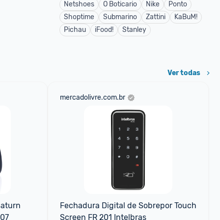
Netshoes
O Boticario
Nike
Ponto
Shoptime
Submarino
Zattini
KaBuM!
Pichau
iFood!
Stanley
Ver todas
mercadolivre.com.br
aturn 
Fechadura Digital de Sobrepor Touch 
807
Screen FR 201 Intelbras