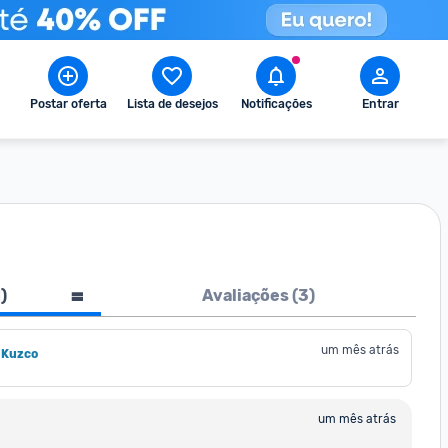
Postar oferta
Lista de desejos
Notificações
Entrar
1
)
Avaliações (
3
)
um mês atrás
 Kuzco
um mês atrás