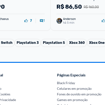
90
R$
86,50
R$ 160,00
David Matthaeus 
Anderson
1
7
há 5 min
 Switch
Playstation 3
Playstation 5
Xbox 360
Xbox One
al
Páginas Especiais
Black Friday
o
Celulares em promoção
 Cookies
Fones de ouvido em promoção
Privacidade
Games em promoção