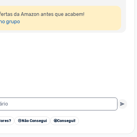
fertas da Amazon antes que acabem!

 no grupo
ário
ores?
😢
Não Consegui
🤩
Consegui!
Cancelar