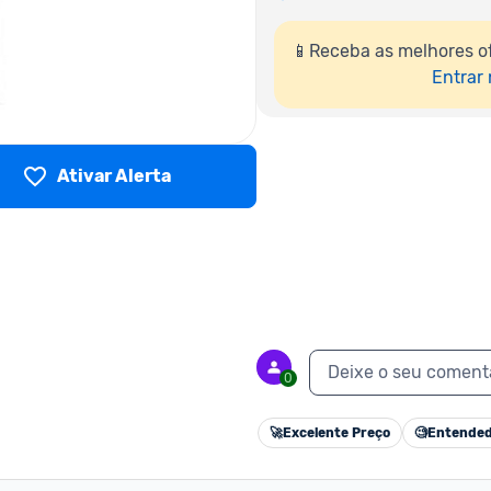
📱Receba as melhores o
Entrar
Ativar Alerta
Deixe o seu coment
0
🚀
Excelente Preço
🧐
Entended