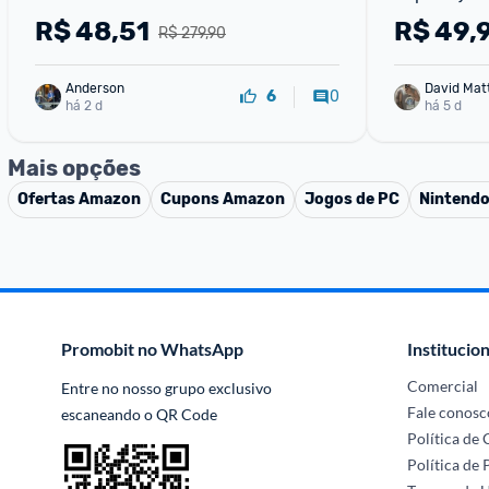
R$
48,51
R$
49,
R$ 279,90
Anderson
0
6
há 2 d
há 5 d
Mais opções
Ofertas
Amazon
Cupons
Amazon
Jogos de PC
Nintendo
Promobit no WhatsApp
Institucion
Comercial
Entre no nosso grupo exclusivo 
Fale conosc
escaneando o QR Code
Política de
Política de 