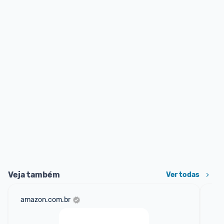
Veja também
Ver todas
amazon.com.br
sho