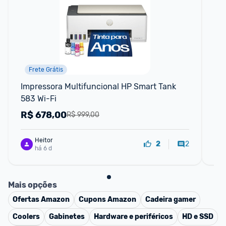
Frete Grátis
Impressora Multifuncional HP Smart Tank 
Imp
583 Wi-Fi
Ec
Bi
R$
678,00
R
R$ 999,00
Heitor
2
2
há 6 d
Mais opções
Ofertas
Amazon
Cupons
Amazon
Cadeira gamer
Coolers
Gabinetes
Hardware e periféricos
HD e SSD