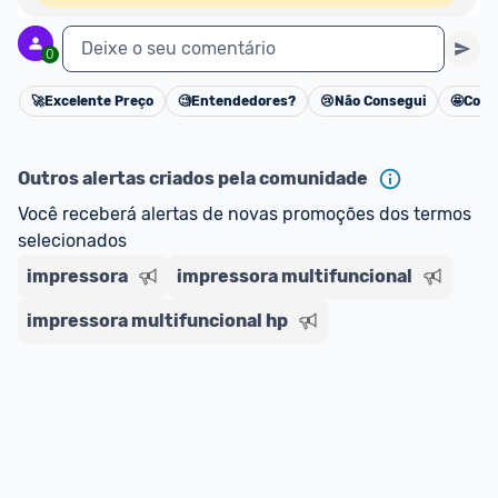
Deixe o seu comentário
0
🚀
Excelente Preço
🧐
Entendedores?
😢
Não Consegui
🤩
Cons
Cancelar
Outros alertas criados pela comunidade
Você receberá alertas de novas promoções dos termos 
selecionados
impressora
impressora multifuncional
impressora multifuncional hp