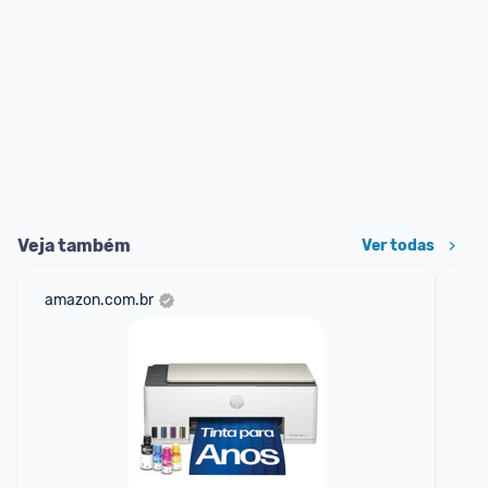
Veja também
Ver todas
amazon.com.br
sho