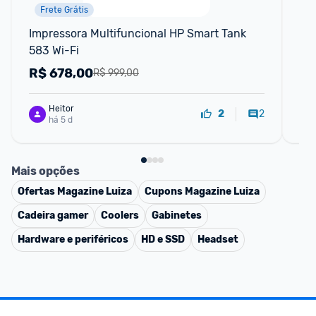
Frete Grátis
Impressora Multifuncional HP Smart Tank 
Imp
583 Wi-Fi
Ec
Bi
R$
678,00
R
R$ 999,00
Heitor
2
2
há 5 d
Mais opções
Ofertas
Magazine Luiza
Cupons
Magazine Luiza
Cadeira gamer
Coolers
Gabinetes
Hardware e periféricos
HD e SSD
Headset